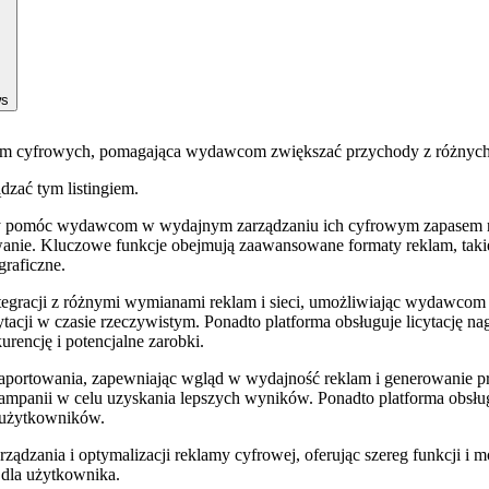
ws
eklam cyfrowych, pomagająca wydawcom zwiększać przychody z różnyc
ądzać tym listingiem.
y pomóc wydawcom w wydajnym zarządzaniu ich cyfrowym zapasem re
anie. Kluczowe funkcje obejmują zaawansowane formaty reklam, takie 
graficzne.
tegracji z różnymi wymianami reklam i sieci, umożliwiając wydawcom 
ytacji w czasie rzeczywistym. Ponadto platforma obsługuje licytację
rencję i potencjalne zarobki.
 i raportowania, zapewniając wgląd w wydajność reklam i generowan
 kampanii w celu uzyskania lepszych wyników. Ponadto platforma obsł
h użytkowników.
rządzania i optymalizacji reklamy cyfrowej, oferując szereg funkcji
dla użytkownika.