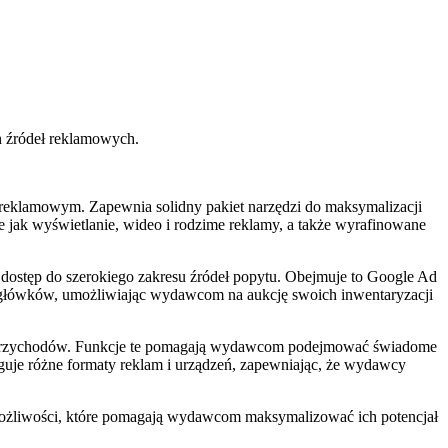
h źródeł reklamowych.
klamowym. Zapewnia solidny pakiet narzędzi do maksymalizacji
jak wyświetlanie, wideo i rodzime reklamy, a także wyrafinowane
dostęp do szerokiego zakresu źródeł popytu. Obejmuje to Google Ad
 nagłówków, umożliwiając wydawcom na aukcję swoich inwentaryzacji
ie przychodów. Funkcje te pomagają wydawcom podejmować świadome
uguje różne formaty reklam i urządzeń, zapewniając, że wydawcy
 i możliwości, które pomagają wydawcom maksymalizować ich potencjał