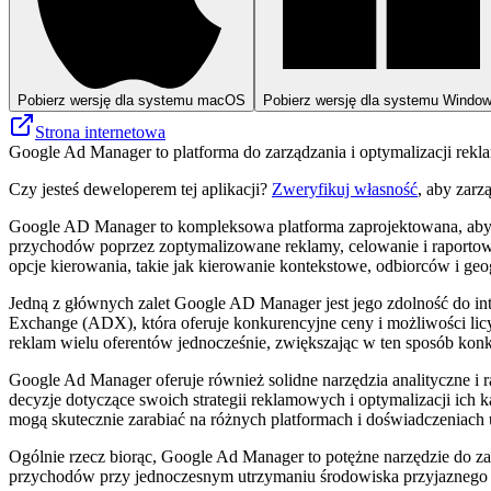
Pobierz wersję dla systemu macOS
Pobierz wersję dla systemu Windo
Strona internetowa
Google Ad Manager to platforma do zarządzania i optymalizacji r
Czy jesteś deweloperem tej aplikacji?
Zweryfikuj własność
, aby zarz
Google AD Manager to kompleksowa platforma zaprojektowana, ab
przychodów poprzez zoptymalizowane reklamy, celowanie i raportow
opcje kierowania, takie jak kierowanie kontekstowe, odbiorców i geo
Jedną z głównych zalet Google AD Manager jest jego zdolność do in
Exchange (ADX), która oferuje konkurencyjne ceny i możliwości lic
reklam wielu oferentów jednocześnie, zwiększając w ten sposób konku
Google Ad Manager oferuje również solidne narzędzia analityczne
decyzje dotyczące swoich strategii reklamowych i optymalizacji ich
mogą skutecznie zarabiać na różnych platformach i doświadczeniac
Ogólnie rzecz biorąc, Google Ad Manager to potężne narzędzie do za
przychodów przy jednoczesnym utrzymaniu środowiska przyjaznego 