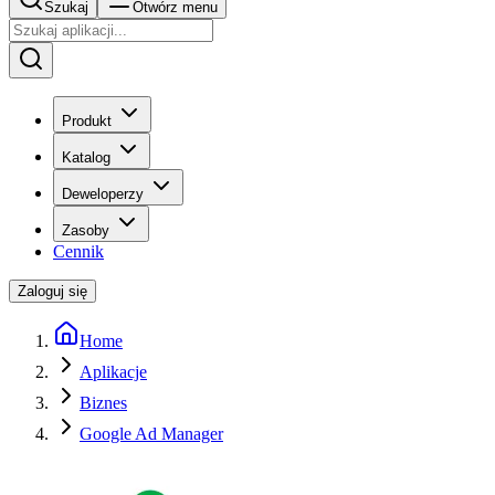
Szukaj
Otwórz menu
Produkt
Katalog
Deweloperzy
Zasoby
Cennik
Zaloguj się
Home
Aplikacje
Biznes
Google Ad Manager