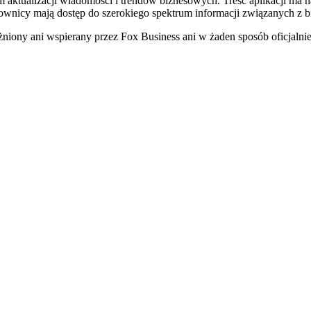
 aktualizacji wiadomości i trendów biznesowych. Treść aplikacji ma na
ownicy mają dostęp do szerokiego spektrum informacji związanych z 
niony ani wspierany przez Fox Business ani w żaden sposób oficjalni