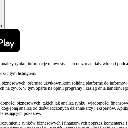
ws
nalizy rynku, informacje o inwestycjach oraz materiały wideo i podca
ądzać tym listingiem.
biznesowych, oferując użytkownikom solidną platformę do informowan
h na żywo, w tym oparte na opinii programy i zasięg dnia handlowego
iadomości biznesowych, takich jak analiza rynku, wiadomości finanso
ą dogłębną analizę od doświadczonych dziennikarzy i ekspertów. Aplika
interesujących pokazów.
zrozumienie rynków biznesowych i finansowych poprzez komentarze i 