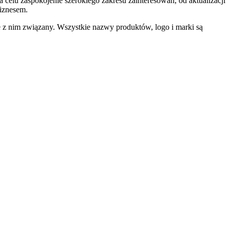
 celu zaspokojenie szerokiego zakresu zainteresowań, od aktualizacji
biznesem.
e z nim związany. Wszystkie nazwy produktów, logo i marki są