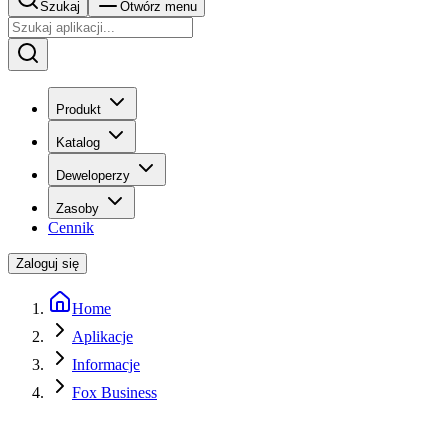
Szukaj
Otwórz menu
Produkt
Katalog
Deweloperzy
Zasoby
Cennik
Zaloguj się
Home
Aplikacje
Informacje
Fox Business