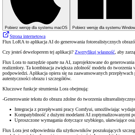
Pobierz wersję dla systemu macOS
Pobierz wersję dla systemu Windo
Strona internetowa
Flux LoRA to aplikacja AI do generowania fotorealistycznych obrazów
Czy jesteś deweloperem tej aplikacji?
Zweryfikuj własność
, aby zarz
Flux Lora to narzędzie oparte na AI, zaprojektowane do generowania
realizmlory. Ta kombinacja zwiększa zdolność modelu do tworzenia
podpowiedzi. Aplikacja opiera się na zaawansowanych przepływach p
autentyczności obrazu i szczegółów.
Kluczowe funkcje strumienia Lora obejmują:
-Generowanie tekstu do obrazu zdolne do tworzenia ultrarealistycznyc
Integracja z przepływami pracy Comfyui, umożliwiając wydajn
Kompatybilność z dużymi modelami AI zoptymalizowanymi pod 
Uproszczone wymagania dotyczące szybkiego, ułatwiające osi
Flux Lora jest odpowiednia dla użytkowników poszukujących szczegół