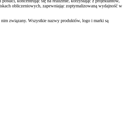
ostaci, koncentrując się na realizmie, korzystając z projektantów,
owiskach obliczeniowych, zapewniając zoptymalizowaną wydajność w
z nim związany. Wszystkie nazwy produktów, logo i marki są