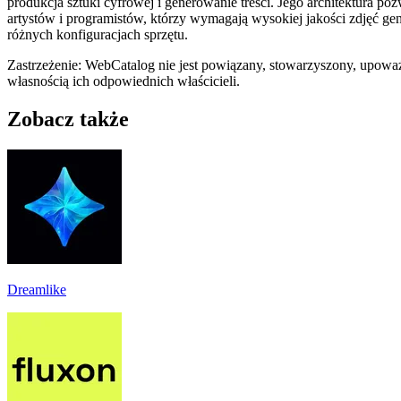
produkcja sztuki cyfrowej i generowanie treści. Jego architektura po
artystów i programistów, którzy wymagają wysokiej jakości zdjęć g
różnych konfiguracjach sprzętu.
Zastrzeżenie: WebCatalog nie jest powiązany, stowarzyszony, upowa
własnością ich odpowiednich właścicieli.
Zobacz także
Dreamlike