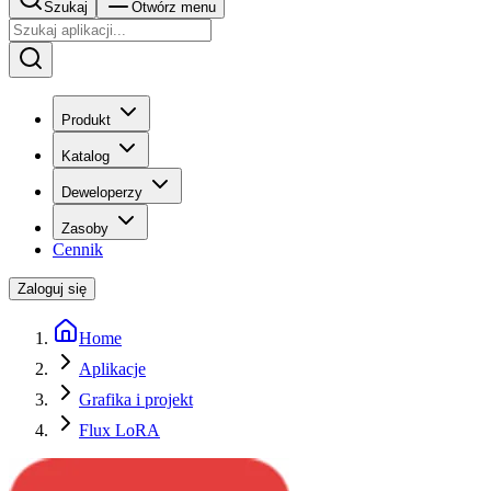
Szukaj
Otwórz menu
Produkt
Katalog
Deweloperzy
Zasoby
Cennik
Zaloguj się
Home
Aplikacje
Grafika i projekt
Flux LoRA