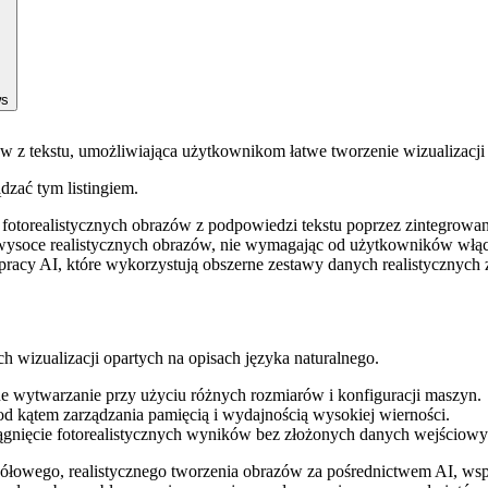
ws
 z tekstu, umożliwiająca użytkownikom łatwe tworzenie wizualizacji i
ądzać tym listingiem.
 fotorealistycznych obrazów z podpowiedzi tekstu poprzez zintegrowan
 wysoce realistycznych obrazów, nie wymagając od użytkowników włąc
racy AI, które wykorzystują obszerne zestawy danych realistycznych 
h wizualizacji opartych na opisach języka naturalnego.
e wytwarzanie przy użyciu różnych rozmiarów i konfiguracji maszyn.
kątem zarządzania pamięcią i wydajnością wysokiej wierności.
ągnięcie fotorealistycznych wyników bez złożonych danych wejściowy
owego, realistycznego tworzenia obrazów za pośrednictwem AI, wspier