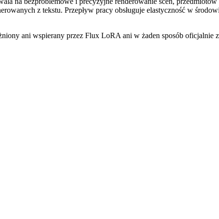
zwala na bezproblemowe i precyzyjne renderowanie scen, przedmiotów i p
enerowanych z tekstu. Przepływ pracy obsługuje elastyczność w środ
żniony ani wspierany przez Flux LoRA ani w żaden sposób oficjalnie 