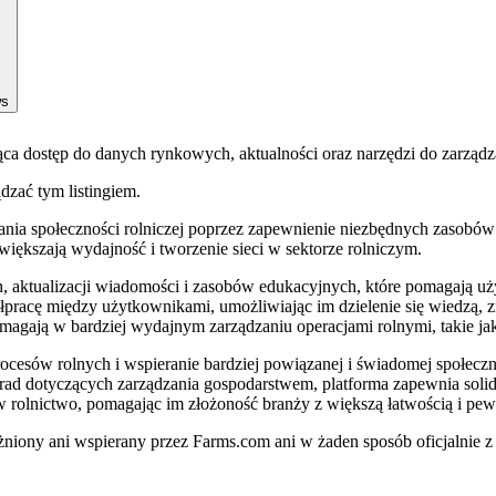
ws
jąca dostęp do danych rynkowych, aktualności oraz narzędzi do zarząd
ądzać tym listingiem.
a społeczności rolniczej poprzez zapewnienie niezbędnych zasobów i n
większają wydajność i tworzenie sieci w sektorze rolniczym.
 aktualizacji wiadomości i zasobów edukacyjnych, które pomagają u
półpracę między użytkownikami, umożliwiając im dzielenie się wiedz
magają w bardziej wydajnym zarządzaniu operacjami rolnymi, takie jak
esów rolnych i wspieranie bardziej powiązanej i świadomej społecznoś
d dotyczących zarządzania gospodarstwem, platforma zapewnia solidny
rolnictwo, pomagając im złożoność branży z większą łatwością i pew
żniony ani wspierany przez Farms.com ani w żaden sposób oficjalnie z