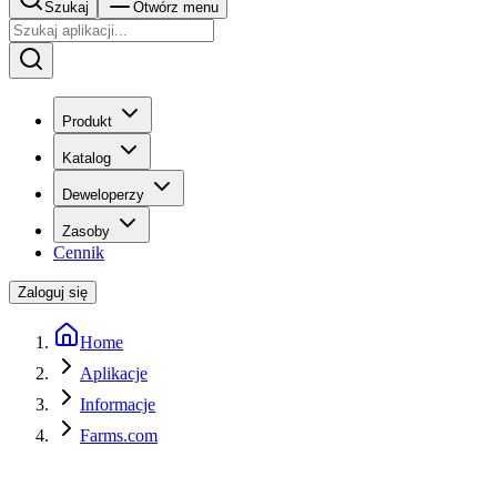
Szukaj
Otwórz menu
Produkt
Katalog
Deweloperzy
Zasoby
Cennik
Zaloguj się
Home
Aplikacje
Informacje
Farms.com