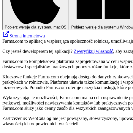
Pobierz wersję dla systemu macOS
Pobierz wersję dla systemu Windo
Strona internetowa
Farms.com to aplikacja wspierająca społeczność rolniczą, umożliwia
Czy jesteś deweloperem tej aplikacji?
Zweryfikuj własność
, aby zarz
Farms.com to kompleksowa platforma zaprojektowana w celu wspierani
dostawców i specjalistów branżowych poprzez różne funkcje, które z
Kluczowe funkcje Farms.com obejmują dostęp do danych rynkowych,
praktykach w rolnictwie. Platforma ułatwia także komunikację i ws
biznesowych. Ponadto Farms.com oferuje narzędzia i usługi, które po
Wykorzystując te możliwości, Farms.com ma na celu usprawnienie proc
rynkowej, możliwości nawiązywania kontaktów lub praktycznych pora
Farms.com służy jako cenny zasób dla wszystkich zaangażowanych w 
Zastrzeżenie: WebCatalog nie jest powiązany, stowarzyszony, upowa
własnością ich odpowiednich właścicieli.