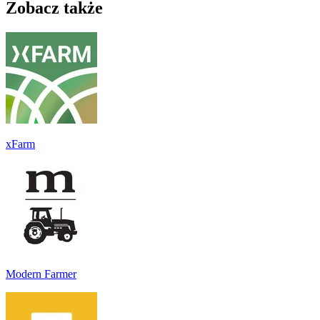
Zobacz także
xFarm
Modern Farmer