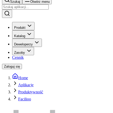
Szukaj
Otwórz menu
Produkt
Katalog
Deweloperzy
Zasoby
Cennik
Zaloguj się
Home
Aplikacje
Produktywność
Facilioo