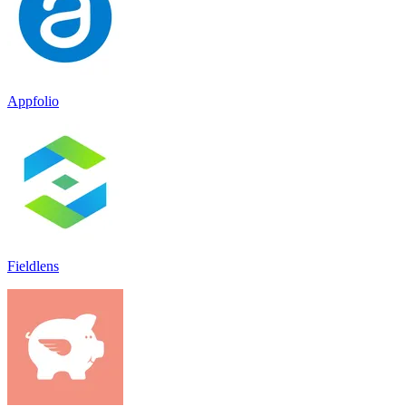
Appfolio
Fieldlens