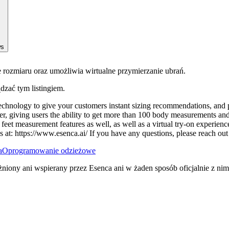
ws
e rozmiaru oraz umożliwia wirtualne przymierzanie ubrań.
ądzać tym listingiem.
technology to give your customers instant sizing recommendations, and 
r, giving users the ability to get more than 100 body measurements and
feet measurement features as well, as well as a virtual try-on experien
 us at: https://www.esenca.ai/ If you have any questions, please reach ou
a
Oprogramowanie odzieżowe
niony ani wspierany przez Esenca ani w żaden sposób oficjalnie z ni