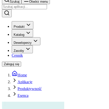
Szukaj
Otwórz menu
Produkt
Katalog
Deweloperzy
Zasoby
Cennik
Zaloguj się
Home
Aplikacje
Produktywność
Esenca