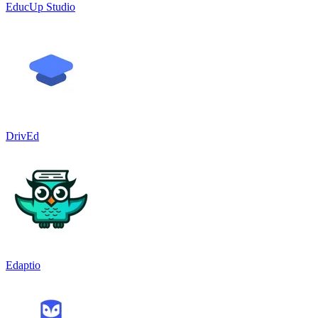
EducUp Studio
DrivEd
Edaptio