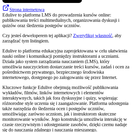
Strona internetowa
Edulive to platforma LMS do prowadzenia kursów online:
publikowania treści multimedialnych, organizowania dyskusji i
quizów oraz śledzenia postępów uczniów.
Czy jesteś deweloperem tej aplikacji?
Zweryfikuj własność
, aby
zarządzać tym listingiem.
Edulive to platforma edukacyjna zaprojektowana w celu ułatwienia
nauki online i komunikacji pomiędzy instruktorami a uczniami.
Działa jako system zarządzania nauczaniem (LMS), który
umożliwia nauczycielom dostarczanie treści kursów, zadań i ocen za
pośrednictwem prywatnego, bezpiecznego środowiska
internetowego, dostępnego po zalogowaniu się przez Internet.
Kluczowe funkcje Edulive obejmują możliwość publikowania
wykładów, filmów, linków internetowych i elementów
interaktywnych, takich jak fora dyskusyjne i quizy, wspierając
różnorodne style uczenia się i zaangażowanie. Platforma udostępnia
także narzędzia do śledzenia ocen i postępów uczniów,
umożliwiając zarówno uczniom, jak i instruktorom skuteczne
monitorowanie wyników. Jego konstrukcja umożliwia interakcję w
czasie rzeczywistym i udostępnianie zasobów, dzięki czemu nadaje
się do nauczania zdalnego i nauczania mieszanego.