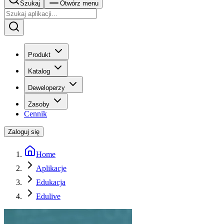
Szukaj
Otwórz menu
Produkt
Katalog
Deweloperzy
Zasoby
Cennik
Zaloguj się
Home
Aplikacje
Edukacja
Edulive