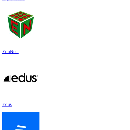
EduNect
Edus