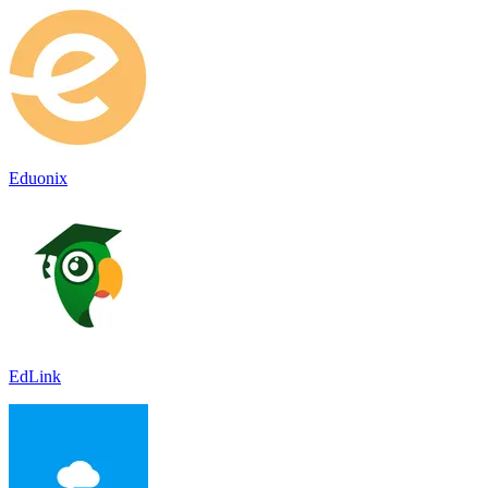
Eduonix
EdLink