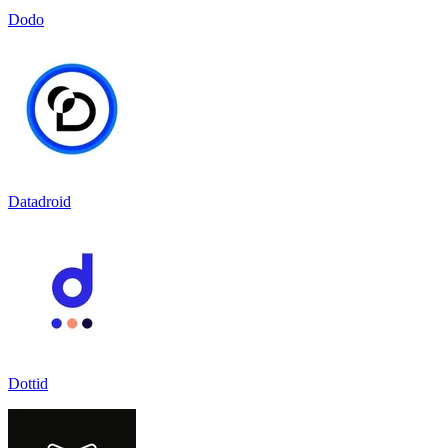
Dodo
Datadroid
Dottid