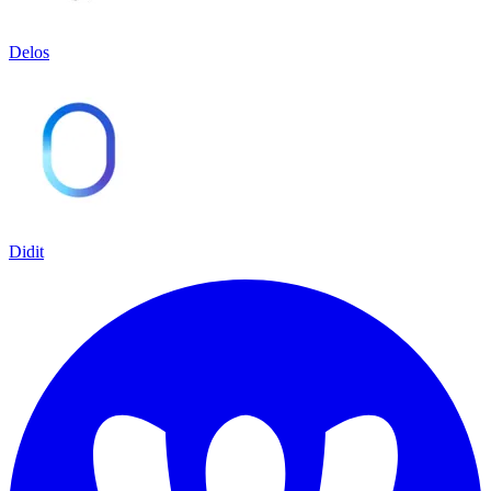
Delos
Didit