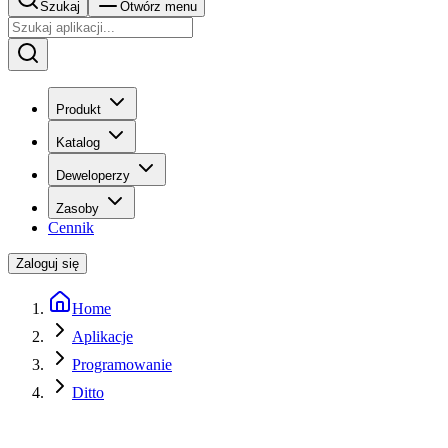
Szukaj
Otwórz menu
Produkt
Katalog
Deweloperzy
Zasoby
Cennik
Zaloguj się
Home
Aplikacje
Programowanie
Ditto