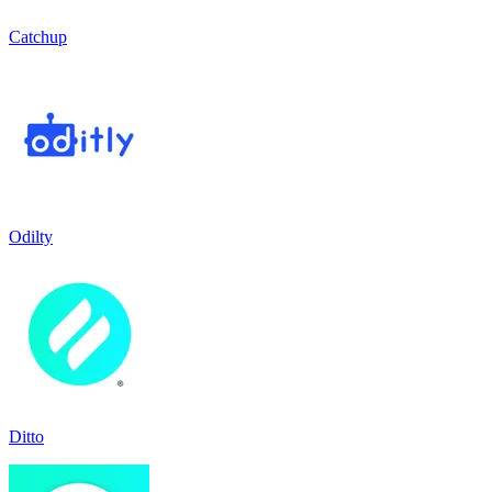
Catchup
Odilty
Ditto