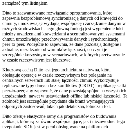
zarządzać tym listingiem.
Ditto to zaawansowane rozwiązanie oprogramowania, które
zapewnia bezproblemową synchronizację danych od krawędzi do
chmury, umożliwiając wydajną współpracę i zarządzanie danymi w
różnych środowiskach. Jego główną funkcją jest wypełnienie luki
między urządzeniami krawędziami a scentralizowanymi systemami
chmur, umożliwiając przechowywanie danych i synchronizację
peer-to-peer. Podejście to zapewnia, że ​​dane pozostają dostępne i
aktualne, niezależnie od warunków łączności, co czyni je
szczególnie korzystnym w scenariuszach, w których przetwarzanie
w czasie rzeczywistym jest kluczowe.
Kluczową cechą Ditto jest jego architektura natywna, która
obsługuje operacje w czasie rzeczywistym bez polegania na
centralnych serwerach lub stałej łączności chmur. Wykorzystuje
replikowane typy danych bez konfliktów (CRDT) i replikację siatki
peer-to-peer, aby zapewnić, że dane pozostają spójne na wszystkich
urządzeniach, nawet w ustawieniach offline lub niskiej łączności. Ta
zdolność jest szczególnie przydatna dla branż wymagających
odpornych zastosowań, takich jak detaliczna, lotnicza i IoT.
Ditto oferuje elastyczne ramy dla programistów do budowania
aplikacji, które są zarówno współpracujące, jak i niezawodne. Jego
trzepotanie SDK jest w pełni obsługiwane na platformach