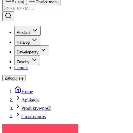
Szukaj
Otwórz menu
Produkt
Katalog
Deweloperzy
Zasoby
Cennik
Zaloguj się
Home
Aplikacje
Produktywność
Creatosaurus