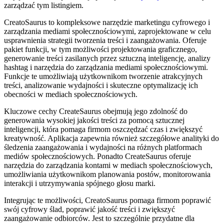
zarządzać tym listingiem.
CreatoSaurus to kompleksowe narzędzie marketingu cyfrowego i
zarządzania mediami społecznościowymi, zaprojektowane w celu
usprawnienia strategii tworzenia treści i zaangażowania. Oferuje
pakiet funkcji, w tym możliwości projektowania graficznego,
generowanie treści zasilanych przez sztuczną inteligencję, analizy
hashtag i narzędzia do zarządzania mediami społecznościowymi.
Funkcje te umożliwiają użytkownikom tworzenie atrakcyjnych
treści, analizowanie wydajności i skuteczne optymalizację ich
obecności w mediach społecznościowych.
Kluczowe cechy CreateSaurus obejmują jego zdolność do
generowania wysokiej jakości treści za pomocą sztucznej
inteligencji, która pomaga firmom oszczędzać czas i zwiększyć
kreatywność. Aplikacja zapewnia również szczegółowe analityki do
śledzenia zaangażowania i wydajności na różnych platformach
mediów społecznościowych. Ponadto CreateSaurus oferuje
narzędzia do zarządzania kontami w mediach społecznościowych,
umożliwiania użytkownikom planowania postów, monitorowania
interakcji i utrzymywania spójnego głosu marki.
Integrując te możliwości, CreatoSaurus pomaga firmom poprawić
swój cyfrowy ślad, poprawić jakość treści i zwiększyć
zaangażowanie odbiorców. Jest to szczególnie przydatne dla