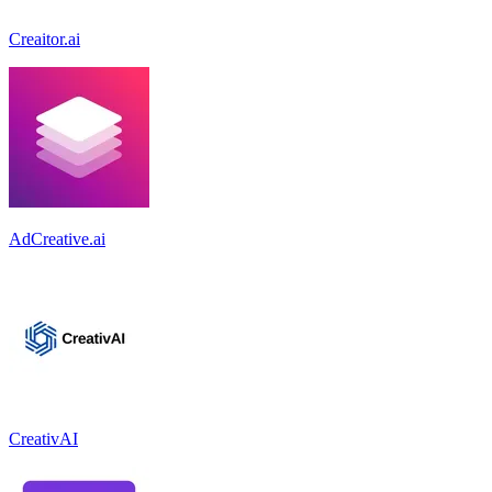
Creaitor.ai
AdCreative.ai
CreativAI