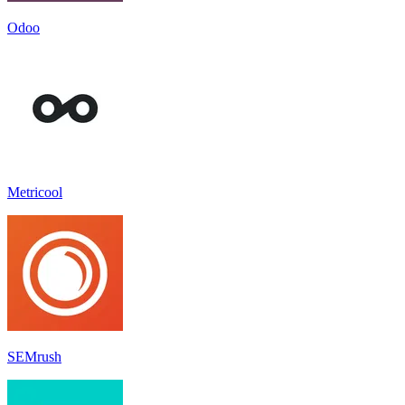
Odoo
Metricool
SEMrush