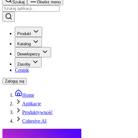
Szukaj
Otwórz menu
Produkt
Katalog
Deweloperzy
Zasoby
Cennik
Zaloguj się
Home
Aplikacje
Produktywność
Cohesive AI