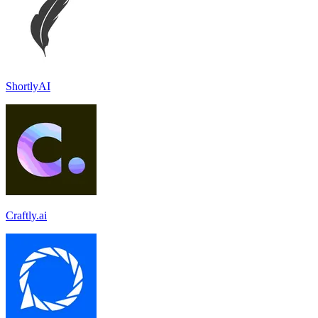
ShortlyAI
Craftly.ai