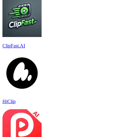
ClipFast.AI
HiClip