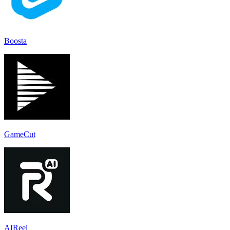
Boosta
GameCut
AIReel