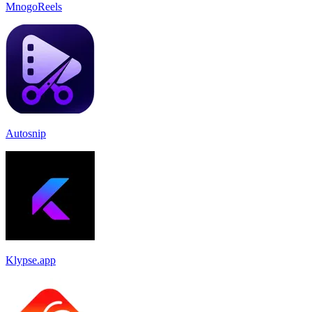
MnogoReels
Autosnip
Klypse.app