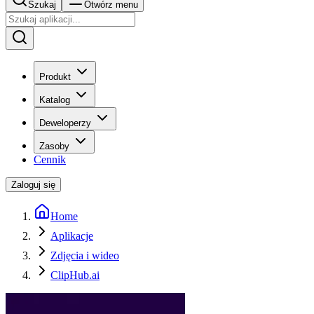
Szukaj
Otwórz menu
Produkt
Katalog
Deweloperzy
Zasoby
Cennik
Zaloguj się
Home
Aplikacje
Zdjęcia i wideo
ClipHub.ai