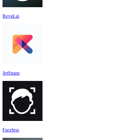
Revid.ai
JetSnaps
Faceless