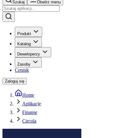
Szukaj
Otwórz menu
Produkt
Katalog
Deweloperzy
Zasoby
Cennik
Zaloguj się
Home
Aplikacje
Finanse
Circula