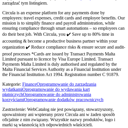
zarządzać tym listingiem.
Circula is an expense platform for any payments done by
employees: travel expenses, credit cards and employee benefits. Our
mission is to simplify finance and payroll administration, while
ensuring compliance through smart automations – so employees can
do their best job. With Circula, you ✔️ Save up to 80% time in
accounting & become a productive business partner within your
organization ✔️ Reduce compliance risks & ensure secure and audit-
proof processes *Cards are issued by Transact Payments Malta
Limited pursuant to licence by Visa Europe Limited. Transact
Payments Malta Limited is duly authorised and regulated by the
Malta Financial Services Authority as a Financial Institution under
the Financial Institution Act 1994. Registration number C 91879.
Kategorie
:
Finance
Oprogramowanie do zarządzania
wydatkami
Oprogramowanie do wydawania kart
płatniczych
Oprogramowanie do administrowania
korzyściami
Oprogramowanie dodatków pracowniczych
Zastrzeżenie: WebCatalog nie jest powiązany, stowarzyszony,
upoważniony ani wspierany przez Circula ani w żaden sposób
oficjalnie z nim związany. Wszystkie nazwy produktów, logo i
marki są własnością ich odpowiednich właścicieli.