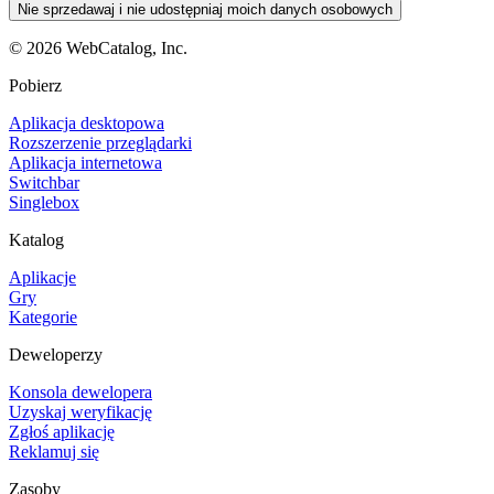
Nie sprzedawaj i nie udostępniaj moich danych osobowych
©
2026
WebCatalog, Inc.
Pobierz
Aplikacja desktopowa
Rozszerzenie przeglądarki
Aplikacja internetowa
Switchbar
Singlebox
Katalog
Aplikacje
Gry
Kategorie
Deweloperzy
Konsola dewelopera
Uzyskaj weryfikację
Zgłoś aplikację
Reklamuj się
Zasoby