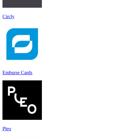
Circly
Emburse Cards
Pleo