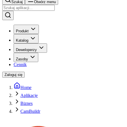
Szukaj
Otwórz menu
Produkt
Katalog
Deweloperzy
Zasoby
Cennik
Zaloguj się
Home
Aplikacje
Biznes
CamBuildr