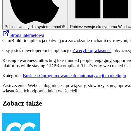
Pobierz wersję dla systemu macOS
Pobierz wersję dla systemu Windo
Strona internetowa
CamBuildr to aplikacja ułatwiająca zarządzanie ruchami cyfrowymi, 
Czy jesteś deweloperem tej aplikacji?
Zweryfikuj własność
, aby zarz
Raising awareness, attracting like-minded people, engaging supporters:
platforms while staying GDPR-compliant. That’s why we created Cambui
Kategorie
:
Business
Oprogramowanie do automatyzacji marketingu
Zastrzeżenie: WebCatalog nie jest powiązany, stowarzyszony, upowa
własnością ich odpowiednich właścicieli.
Zobacz także