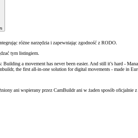
ws
integrując różne narzędzia i zapewniając zgodność z RODO.
ądzać tym listingiem.
 Building a movement has never been easier. And still it’s hard - Manag
ldr, the first all-in-one solution for digital movements - made in Eu
żniony ani wspierany przez CamBuildr ani w żaden sposób oficjalnie z