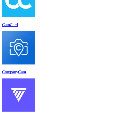
CamCard
CompanyCam