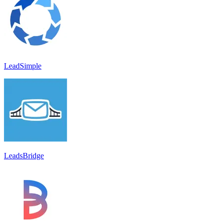
LeadSimple
LeadsBridge