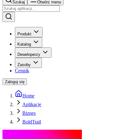
Szukaj
Otwórz menu
Produkt
Katalog
Deweloperzy
Zasoby
Cennik
Zaloguj się
Home
Aplikacje
Biznes
BoldTrail