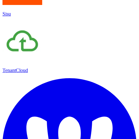
Sisu
TenantCloud