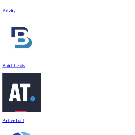
Brivity
BatchLeads
ActiveTrail