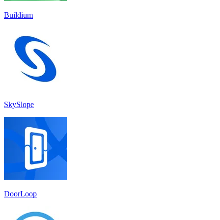
Buildium
SkySlope
DoorLoop