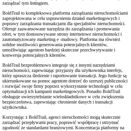
zarządzać tym listingiem.
BoldTrail to kompleksowa platforma zarządzania nieruchomościami
zaprojektowana w celu usprawnienia działań marketingowych i
poprawy zarządzania transakcjami dla specjalistów nieruchomości.
Oferuje zaawansowane narzędzia do zarządzania i promowania
ofert, w tym dostosowywane strony internetowe nieruchomości i
zautomatyzowany marketing e -mailowy. Platforma ma również
solidne możliwości generowania potencjalnych klientów,
umożliwiając agentom bardziej skuteczne przechwytywanie i
konwersja potencjalnych klientów.
BoldTrail bezproblemowo integruje się z innymi narzędziami
nieruchomości, zapewniając przyjazny dla użytkownika interfejs,
który upraszcza śledzenie i raportowanie transakcji. Jego funkcje są
ukierunkowane na pomoc agentom dotrzeć do szerszej publiczności
i rozwijać swoje firmy poprzez wykorzystanie technologii w celu
optymalizacji ich kampanii marketingowych. Ponadto BoldTrail
obsługuje uwierzytelnianie wieloskładnikowe w celu zwiększenia
bezpieczeństwa, zapewniając chronienie danych i transakcji
użytkownika.
Korzystając z BoldTrail, agenci nieruchomości mogą skutecznie
zarządzać przepływami pracy, poprawić współpracę i utrzymać
zgodność ze standardami branżowymi. Koncentracja platformy na