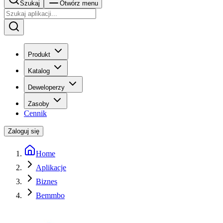
Szukaj
Otwórz menu
Produkt
Katalog
Deweloperzy
Zasoby
Cennik
Zaloguj się
Home
Aplikacje
Biznes
Bemmbo