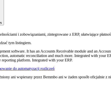
ws
nościami i zobowiązaniami, zintegrowane z ERP, ułatwiające płatnoś
ądzać tym listingiem.
ment software. It has an Accounts Receivable module and an Account
ection, automatic reconciliation and much more. Integrated with your E
reporting platform. Integrated with your ERP.
wanie do automatyzacji rozliczeń
żniony ani wspierany przez Bemmbo ani w żaden sposób oficjalnie z n