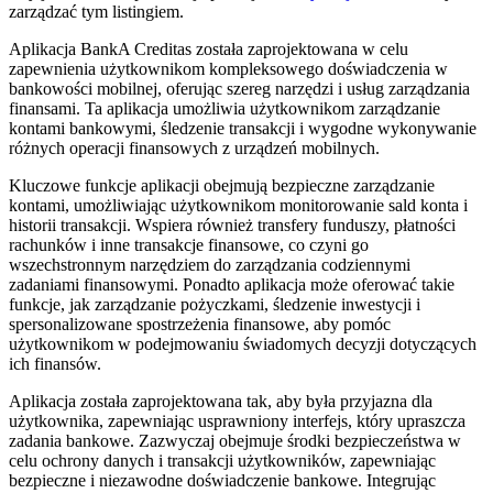
zarządzać tym listingiem.
Aplikacja BankA Creditas została zaprojektowana w celu
zapewnienia użytkownikom kompleksowego doświadczenia w
bankowości mobilnej, oferując szereg narzędzi i usług zarządzania
finansami. Ta aplikacja umożliwia użytkownikom zarządzanie
kontami bankowymi, śledzenie transakcji i wygodne wykonywanie
różnych operacji finansowych z urządzeń mobilnych.
Kluczowe funkcje aplikacji obejmują bezpieczne zarządzanie
kontami, umożliwiając użytkownikom monitorowanie sald konta i
historii transakcji. Wspiera również transfery funduszy, płatności
rachunków i inne transakcje finansowe, co czyni go
wszechstronnym narzędziem do zarządzania codziennymi
zadaniami finansowymi. Ponadto aplikacja może oferować takie
funkcje, jak zarządzanie pożyczkami, śledzenie inwestycji i
spersonalizowane spostrzeżenia finansowe, aby pomóc
użytkownikom w podejmowaniu świadomych decyzji dotyczących
ich finansów.
Aplikacja została zaprojektowana tak, aby była przyjazna dla
użytkownika, zapewniając usprawniony interfejs, który upraszcza
zadania bankowe. Zazwyczaj obejmuje środki bezpieczeństwa w
celu ochrony danych i transakcji użytkowników, zapewniając
bezpieczne i niezawodne doświadczenie bankowe. Integrując