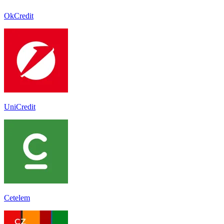
OkCredit
UniCredit
Cetelem