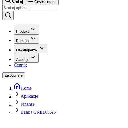
Szukaj
Otwórz menu
Produkt
Katalog
Deweloperzy
Zasoby
Cennik
Zaloguj się
Home
Aplikacje
Finanse
Banka CREDITAS