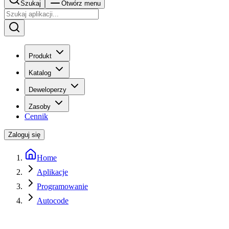
Szukaj
Otwórz menu
Produkt
Katalog
Deweloperzy
Zasoby
Cennik
Zaloguj się
Home
Aplikacje
Programowanie
Autocode