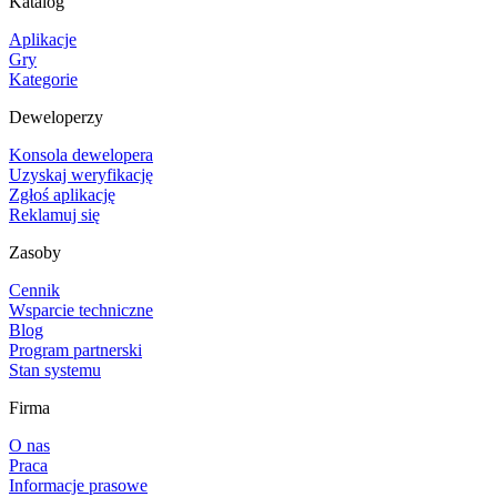
Katalog
Aplikacje
Gry
Kategorie
Deweloperzy
Konsola dewelopera
Uzyskaj weryfikację
Zgłoś aplikację
Reklamuj się
Zasoby
Cennik
Wsparcie techniczne
Blog
Program partnerski
Stan systemu
Firma
O nas
Praca
Informacje prasowe