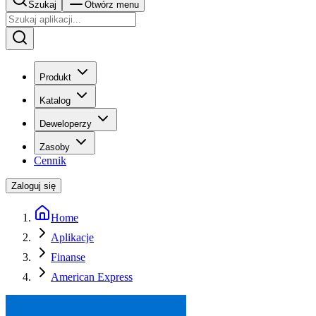
Szukaj
Otwórz menu
Produkt
Katalog
Deweloperzy
Zasoby
Cennik
Zaloguj się
Home
Aplikacje
Finanse
American Express