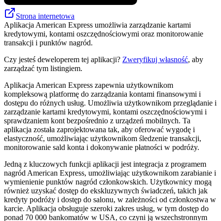
Strona internetowa
Aplikacja American Express umożliwia zarządzanie kartami
kredytowymi, kontami oszczędnościowymi oraz monitorowanie
transakcji i punktów nagród.
Czy jesteś deweloperem tej aplikacji?
Zweryfikuj własność
, aby
zarządzać tym listingiem.
Aplikacja American Express zapewnia użytkownikom
kompleksową platformę do zarządzania kontami finansowymi i
dostępu do różnych usług. Umożliwia użytkownikom przeglądanie i
zarządzanie kartami kredytowymi, kontami oszczędnościowymi i
sprawdzaniem kont bezpośrednio z urządzeń mobilnych. Ta
aplikacja została zaprojektowana tak, aby oferować wygodę i
elastyczność, umożliwiając użytkownikom śledzenie transakcji,
monitorowanie sald konta i dokonywanie płatności w podróży.
Jedną z kluczowych funkcji aplikacji jest integracja z programem
nagród American Express, umożliwiając użytkownikom zarabianie i
wymienienie punktów nagród członkowskich. Użytkownicy mogą
również uzyskać dostęp do ekskluzywnych świadczeń, takich jak
kredyty podróży i dostęp do salonu, w zależności od członkostwa w
karcie. Aplikacja obsługuje szeroki zakres usług, w tym dostęp do
ponad 70 000 bankomatów w USA, co czyni ją wszechstronnym