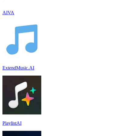
AIVA
ExtendMusic.AI
PlaylistAI