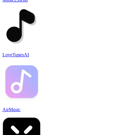
LoveTunesAI
AirMusic