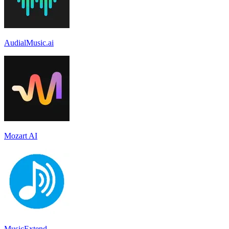
AudialMusic.ai
Mozart AI
MusicExtend