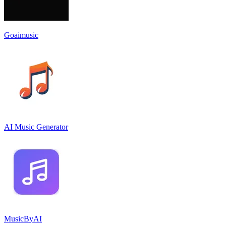
Goaimusic
AI Music Generator
MusicByAI