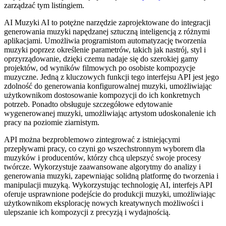
zarządzać tym listingiem.
AI Muzyki AI to potężne narzędzie zaprojektowane do integracji
generowania muzyki napędzanej sztuczną inteligencją z różnymi
aplikacjami. Umożliwia programistom automatyzację tworzenia
muzyki poprzez określenie parametrów, takich jak nastrój, styl i
oprzyrządowanie, dzięki czemu nadaje się do szerokiej gamy
projektów, od wyników filmowych po osobiste kompozycje
muzyczne. Jedną z kluczowych funkcji tego interfejsu API jest jego
zdolność do generowania konfigurowalnej muzyki, umożliwiając
użytkownikom dostosowanie kompozycji do ich konkretnych
potrzeb. Ponadto obsługuje szczegółowe edytowanie
wygenerowanej muzyki, umożliwiając artystom udoskonalenie ich
pracy na poziomie ziarnistym.
API można bezproblemowo zintegrować z istniejącymi
przepływami pracy, co czyni go wszechstronnym wyborem dla
muzyków i producentów, którzy chcą ulepszyć swoje procesy
twórcze. Wykorzystuje zaawansowane algorytmy do analizy i
generowania muzyki, zapewniając solidną platformę do tworzenia i
manipulacji muzyką. Wykorzystując technologię AI, interfejs API
oferuje usprawnione podejście do produkcji muzyki, umożliwiając
użytkownikom eksplorację nowych kreatywnych możliwości i
ulepszanie ich kompozycji z precyzją i wydajnością.