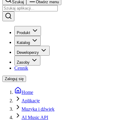
Szukaj
Otwórz menu
Produkt
Katalog
Deweloperzy
Zasoby
Cennik
Zaloguj się
Home
Aplikacje
Muzyka i dźwięk
AI Music API