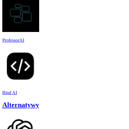
ProfessorAI
Bind AI
Alternatywy