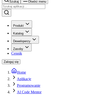
Szukaj
Otwórz menu
Produkt
Katalog
Deweloperzy
Zasoby
Cennik
Zaloguj się
Home
Aplikacje
Programowanie
AI Code Mentor