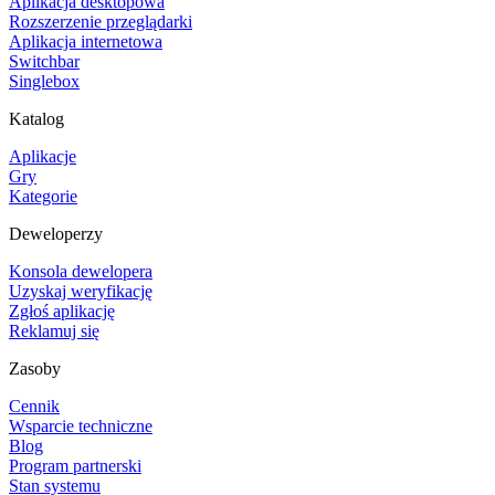
Aplikacja desktopowa
Rozszerzenie przeglądarki
Aplikacja internetowa
Switchbar
Singlebox
Katalog
Aplikacje
Gry
Kategorie
Deweloperzy
Konsola dewelopera
Uzyskaj weryfikację
Zgłoś aplikację
Reklamuj się
Zasoby
Cennik
Wsparcie techniczne
Blog
Program partnerski
Stan systemu