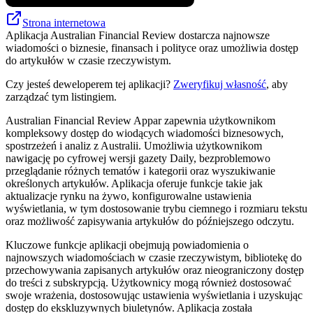
Strona internetowa
Aplikacja Australian Financial Review dostarcza najnowsze
wiadomości o biznesie, finansach i polityce oraz umożliwia dostęp
do artykułów w czasie rzeczywistym.
Czy jesteś deweloperem tej aplikacji?
Zweryfikuj własność
, aby
zarządzać tym listingiem.
Australian Financial Review Appar zapewnia użytkownikom
kompleksowy dostęp do wiodących wiadomości biznesowych,
spostrzeżeń i analiz z Australii. Umożliwia użytkownikom
nawigację po cyfrowej wersji gazety Daily, bezproblemowo
przeglądanie różnych tematów i kategorii oraz wyszukiwanie
określonych artykułów. Aplikacja oferuje funkcje takie jak
aktualizacje rynku na żywo, konfigurowalne ustawienia
wyświetlania, w tym dostosowanie trybu ciemnego i rozmiaru tekstu
oraz możliwość zapisywania artykułów do późniejszego odczytu.
Kluczowe funkcje aplikacji obejmują powiadomienia o
najnowszych wiadomościach w czasie rzeczywistym, bibliotekę do
przechowywania zapisanych artykułów oraz nieograniczony dostęp
do treści z subskrypcją. Użytkownicy mogą również dostosować
swoje wrażenia, dostosowując ustawienia wyświetlania i uzyskując
dostęp do ekskluzywnych biuletynów. Aplikacja została