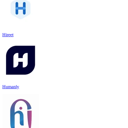
Hireet
Humanly