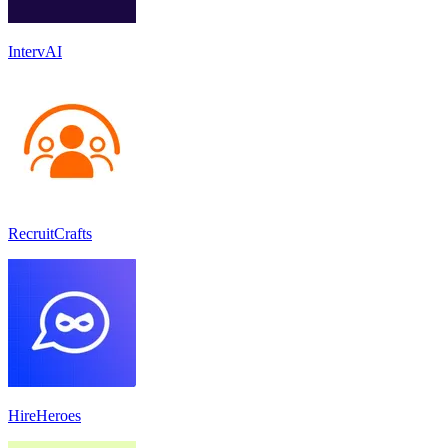
IntervAI
RecruitCrafts
HireHeroes