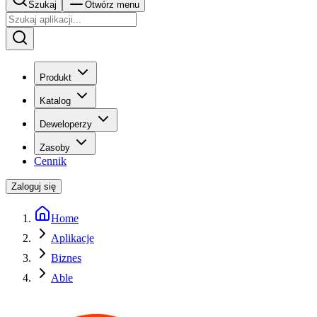
Szukaj
Otwórz menu
Produkt
Katalog
Deweloperzy
Zasoby
Cennik
Zaloguj się
Home
Aplikacje
Biznes
Able