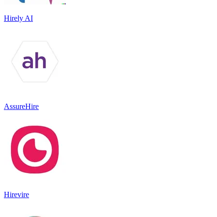
Hirely AI
AssureHire
Hirevire