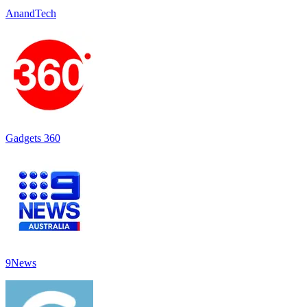
AnandTech
Gadgets 360
9News