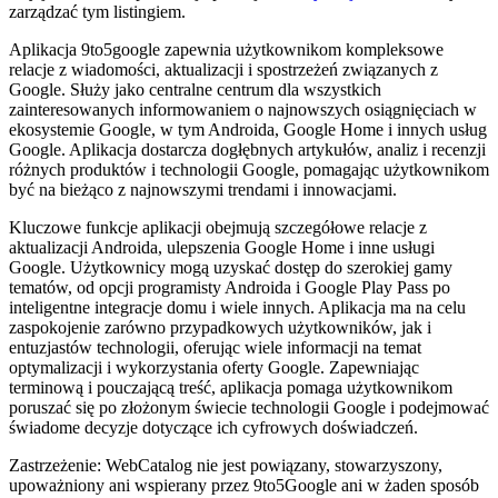
zarządzać tym listingiem.
Aplikacja 9to5google zapewnia użytkownikom kompleksowe
relacje z wiadomości, aktualizacji i spostrzeżeń związanych z
Google. Służy jako centralne centrum dla wszystkich
zainteresowanych informowaniem o najnowszych osiągnięciach w
ekosystemie Google, w tym Androida, Google Home i innych usług
Google. Aplikacja dostarcza dogłębnych artykułów, analiz i recenzji
różnych produktów i technologii Google, pomagając użytkownikom
być na bieżąco z najnowszymi trendami i innowacjami.
Kluczowe funkcje aplikacji obejmują szczegółowe relacje z
aktualizacji Androida, ulepszenia Google Home i inne usługi
Google. Użytkownicy mogą uzyskać dostęp do szerokiej gamy
tematów, od opcji programisty Androida i Google Play Pass po
inteligentne integracje domu i wiele innych. Aplikacja ma na celu
zaspokojenie zarówno przypadkowych użytkowników, jak i
entuzjastów technologii, oferując wiele informacji na temat
optymalizacji i wykorzystania oferty Google. Zapewniając
terminową i pouczającą treść, aplikacja pomaga użytkownikom
poruszać się po złożonym świecie technologii Google i podejmować
świadome decyzje dotyczące ich cyfrowych doświadczeń.
Zastrzeżenie: WebCatalog nie jest powiązany, stowarzyszony,
upoważniony ani wspierany przez 9to5Google ani w żaden sposób