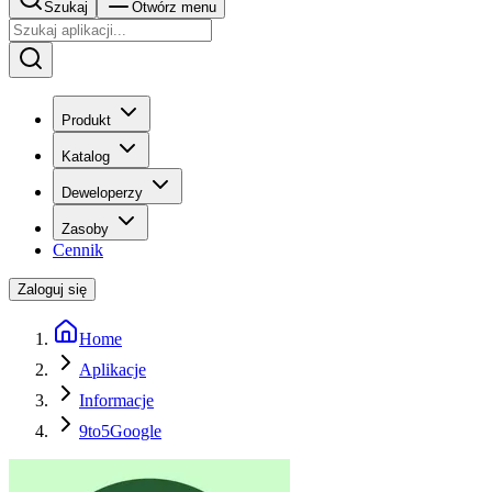
Szukaj
Otwórz menu
Produkt
Katalog
Deweloperzy
Zasoby
Cennik
Zaloguj się
Home
Aplikacje
Informacje
9to5Google