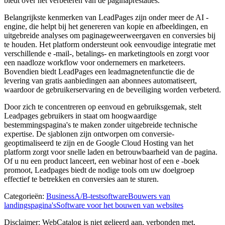
biedt over het verbeteren van de paginaprestaties.
Belangrijkste kenmerken van LeadPages zijn onder meer de AI -
engine, die helpt bij het genereren van kopie en afbeeldingen, en
uitgebreide analyses om paginageweerweergaven en conversies bij
te houden. Het platform ondersteunt ook eenvoudige integratie met
verschillende e -mail-, betalings- en marketingtools en zorgt voor
een naadloze workflow voor ondernemers en marketeers.
Bovendien biedt LeadPages een leadmagnetenfunctie die de
levering van gratis aanbiedingen aan abonnees automatiseert,
waardoor de gebruikerservaring en de beveiliging worden verbeterd.
Door zich te concentreren op eenvoud en gebruiksgemak, stelt
Leadpages gebruikers in staat om hoogwaardige
bestemmingspagina's te maken zonder uitgebreide technische
expertise. De sjablonen zijn ontworpen om conversie-
geoptimaliseerd te zijn en de Google Cloud Hosting van het
platform zorgt voor snelle laden en betrouwbaarheid van de pagina.
Of u nu een product lanceert, een webinar host of een e -boek
promoot, Leadpages biedt de nodige tools om uw doelgroep
effectief te betrekken en conversies aan te sturen.
Categorieën
:
Business
A/B-testsoftware
Bouwers van
landingspagina's
Software voor het bouwen van websites
Disclaimer: WebCatalog is niet gelieerd aan, verbonden met,