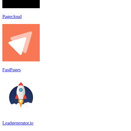
Pagecloud
FastPages
Leadgenerator.io