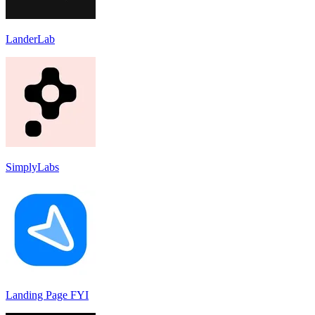
LanderLab
SimplyLabs
Landing Page FYI