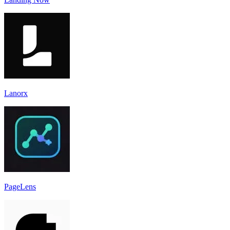
Lanorx
PageLens