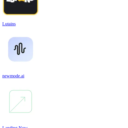
Lutains
newmode.ai
Landing Now