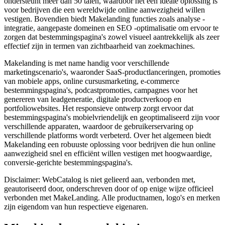
ondersteunt meer dan 50 talen, waardoor het een ideale oplossing is
voor bedrijven die een wereldwijde online aanwezigheid willen
vestigen. Bovendien biedt Makelanding functies zoals analyse -
integratie, aangepaste domeinen en SEO -optimalisatie om ervoor te
zorgen dat bestemmingspagina's zowel visueel aantrekkelijk als zeer
effectief zijn in termen van zichtbaarheid van zoekmachines.
Makelanding is met name handig voor verschillende
marketingscenario's, waaronder SaaS-productlanceringen, promoties
van mobiele apps, online cursusmarketing, e-commerce
bestemmingspagina's, podcastpromoties, campagnes voor het
genereren van leadgeneratie, digitale productverkoop en
portfoliowebsites. Het responsieve ontwerp zorgt ervoor dat
bestemmingspagina's mobielvriendelijk en geoptimaliseerd zijn voor
verschillende apparaten, waardoor de gebruikerservaring op
verschillende platforms wordt verbeterd. Over het algemeen biedt
Makelanding een robuuste oplossing voor bedrijven die hun online
aanwezigheid snel en efficiënt willen vestigen met hoogwaardige,
conversie-gerichte bestemmingspagina's.
Disclaimer: WebCatalog is niet gelieerd aan, verbonden met,
geautoriseerd door, onderschreven door of op enige wijze officieel
verbonden met MakeLanding. Alle productnamen, logo's en merken
zijn eigendom van hun respectieve eigenaren.