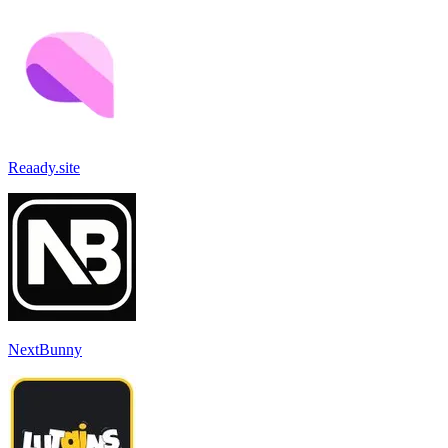
Reaady.site
NextBunny