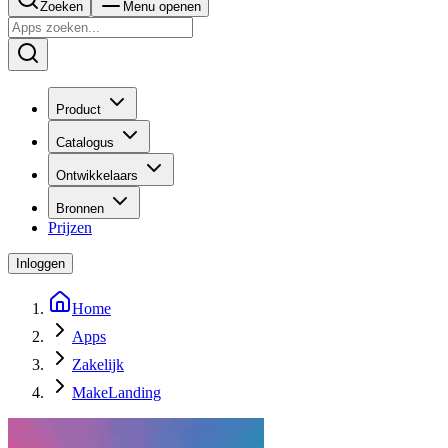
Zoeken
Menu openen
Product
Catalogus
Ontwikkelaars
Bronnen
Prijzen
Inloggen
Home
Apps
Zakelijk
MakeLanding