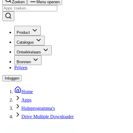
Zoeken
Menu openen
Product
Catalogus
Ontwikkelaars
Bronnen
Prijzen
Inloggen
Home
Apps
Hulpprogramma's
Drive Multiple Downloader