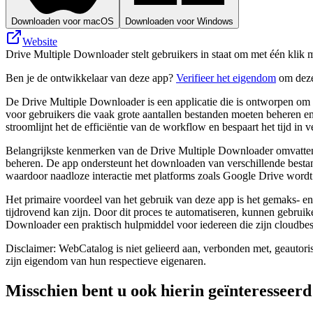
Downloaden voor macOS
Downloaden voor Windows
Website
Drive Multiple Downloader stelt gebruikers in staat om met één klik 
Ben je de ontwikkelaar van deze app?
Verifieer het eigendom
om deze
De Drive Multiple Downloader is een applicatie die is ontworpen om
voor gebruikers die vaak grote aantallen bestanden moeten beheren en
stroomlijnt het de efficiëntie van de workflow en bespaart het tijd in
Belangrijkste kenmerken van de Drive Multiple Downloader omvatten d
beheren. De app ondersteunt het downloaden van verschillende bestan
waardoor naadloze interactie met platforms zoals Google Drive word
Het primaire voordeel van het gebruik van deze app is het gemaks- e
tijdrovend kan zijn. Door dit proces te automatiseren, kunnen gebrui
Downloader een praktisch hulpmiddel voor iedereen die zijn cloudbes
Disclaimer: WebCatalog is niet gelieerd aan, verbonden met, geautor
zijn eigendom van hun respectieve eigenaren.
Misschien bent u ook hierin geïnteresseerd