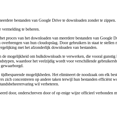
meerdere bestanden van Google Drive te downloaden zonder te zippen. Ve
 vermelding te beheren.
 het proces van het downloaden van meerdere bestanden van Google Driv
 overbrengen van hun cloudopslag. Door gebruikers in staat te stellen m
 vergelijking met het afzonderlijk downloaden van bestanden.
e mogelijkheid om bulkdownloads te verwerken, die vooral gunstig kun
dstypen, waardoor het veelzijdig wordt voor verschillende gebruikersb
t gewaarborgd.
n tijdbesparende mogelijkheden. Het elimineert de noodzaak om elk bes
kers zich concentreren op andere taken terwijl hun bestanden efficiënt
tandsbeheerervaring wil verbeteren.
iseerd door, onderschreven door of op enige wijze officieel verbonden