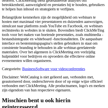
beheren. ClickMeeting biedt gedetailleerde analyses om
betrokkenheid, aanwezigheid en prestaties bij te houden, gebruikers
te helpen hun inhoud en strategieën te verfijnen.
Belangrijkste kenmerken zijn de mogelijkheid om webinars te
hosten met maximaal vier presentatoren en duizenden aanwezigen,
simulcast naar platforms zoals YouTube en Facebook, en webinars
rechtstreeks in websites in te sluiten. Bovendien biedt ClickMeTing
tools voor het maken van boeiende presentaties, zoals multimedia -
bestandsintegratie en whiteboard -functionaliteiten. De aanpasbare
interface en bestemmingspagina's stellen gebruikers in staat om
consistente branding te behouden in alle webinar-gerelateerde
materialen. Over het algemeen is ClickMeeting een veelzijdig
hulpmiddel voor bedrijven en opvoeders die effectieve online
evenementen willen organiseren.
Categorieën
:
Business
Software voor videoconferenties
Disclaimer: WebCatalog is niet gelieerd aan, verbonden met,
geautoriseerd door, onderschreven door of op enige wijze officieel
verbonden met ClickMeeting. Alle productnamen, logo's en merken
zijn eigendom van hun respectieve eigenaren.
Misschien bent u ook hierin
geïnteresseerd