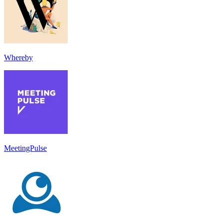
Whereby
MeetingPulse