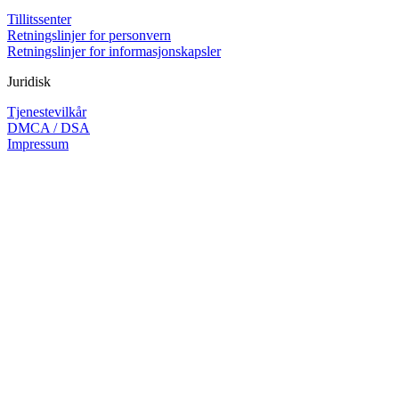
Tillitssenter
Retningslinjer for personvern
Retningslinjer for informasjonskapsler
Juridisk
Tjenestevilkår
DMCA / DSA
Impressum