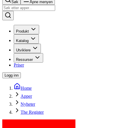
Søk
Åpne menyen
Produkt
Katalog
Utviklere
Ressurser
Priser
Logg inn
Home
Apper
Nyheter
The Register