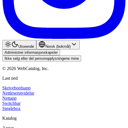
Utseende
Norsk (bokmål)
Administrer informasjonskapsler
Ikke selg eller del personopplysningene mine
©
2026
WebCatalog, Inc.
Last ned
Skrivebordsapp
Nettleserutvidelse
Nettapp
Switchbar
Singlebox
Katalog
Apper