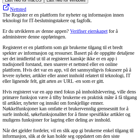
Last ned for macOS
Last ned for Windows
Nettsted
The Register er en plattform for nyheter og informasjon innen
teknologi for IT-beslutningstakere og fagfolk.
Er du utvikleren av denne appen?
Verifiser eierskapet
for å
administrere denne oppføringen.
Registeret er en plattform som gir brukerne tilgang til et bredt
spekter av informasjon og ressurser. Basert på de oppgitte detaljene
ser det imidlertid ut til at registeret kanskje ikke er en app i
tradisjonell forstand, men snarere et nettsted eller en online
plattform. Hvis det var en app, vil det sannsynligvis fokusere på å
levere nyheter, artikler eller annet innhold relatert til teknologi, IT
eller lignende felt, gitt arten av URL -en som er gitt.
Hvis registeret var en app med fokus på innholdslevering, ville dens
primære funksjon være å tilby brukerne en praktisk måte å få tilgang
til artikler, nyheter og innsikt om forskjellige emner.
Nøkkelfunksjoner kan omfatte et brukervennlig grensesnitt for å
surfe innhold, søkefunksjonalitet for å finne spesifikke artikler og
muligens funksjoner for lagring eller deling av innhold.
Når det gjelder fordeler, vil en slik app gi brukerne enkel tilgang til
informasjon, slik at de kan holde seg oppdatert om den siste