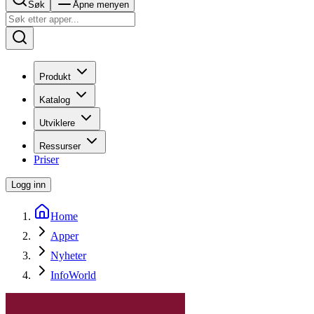
Søk
Åpne menyen
Produkt
Katalog
Utviklere
Ressurser
Priser
Logg inn
Home
Apper
Nyheter
InfoWorld