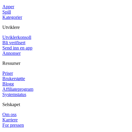
Apper
Spill
Kategorier
Utviklere
Utviklerkonsoll
Bli verifisert
Send inn en app
Annonser
Ressurser
Priser
Brukerstøtte
Blogg
Affiliateprogram
Systemstatus
Selskapet
Om oss
Karriere
For pressen