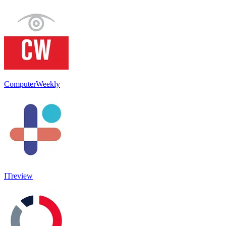
ComputerWeekly
ITreview