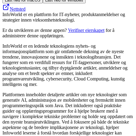
Last ned for macOS
Last ned for Windows
Nettsted
InfoWorld er en plattform for IT-nyheter, produktanmeldelser og
strategier innen virksomhetsteknologi.
Er du utvikleren av denne appen?
Verifiser eierskapet
for å
administrere denne oppføringen.
InfoWorld er en ledende teknologiens nyhets- og
informasjonsplattform som gir omfattende dekning av de nyeste
trendene, innovasjonene og innsikten i teknologibransjen. Det
fungerer som en verdifull ressurs for IT-fagpersoner, utviklere og
teknologientusiaster, og tilbyr dyptgående artikler, anmeldelser og
analyse om et bredt spekter av emner, inkludert
programvareutvikling, cybersecurity, Cloud Computing, kunstig
intelligens og mer.
Plattformen inneholder detaljerte artikler om nye teknologier som
generativ AI, administrasjon av mobilenheter og fremskritt innen
programmeringsspråk som Java. Det inkluderer også praktiske
guider og opplæringsprogrammer for å hjelpe brukere med å
navigere i komplekse tekniske problemer og holde seg oppdatert om
den nyeste bransjeutviklingen. Ved å fokusere på både de tekniske
aspektene og de bredere implikasjonene av teknologi, hjelper
Infoworld leserne å forstå hvordan forskjellige teknologier kan