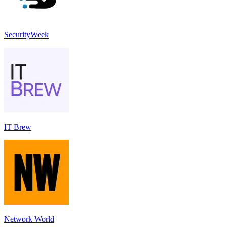
SecurityWeek
IT Brew
Network World