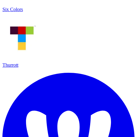
Six Colors
Thurrott