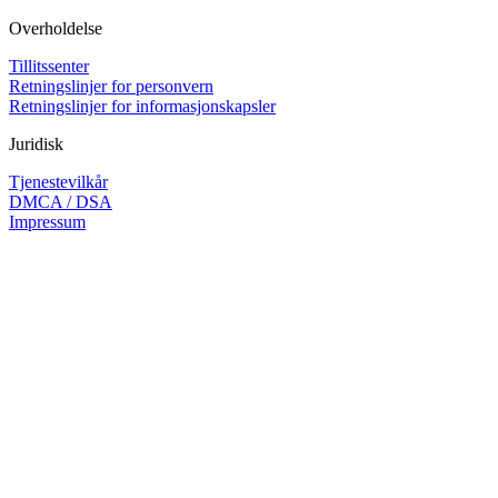
Overholdelse
Tillitssenter
Retningslinjer for personvern
Retningslinjer for informasjonskapsler
Juridisk
Tjenestevilkår
DMCA / DSA
Impressum