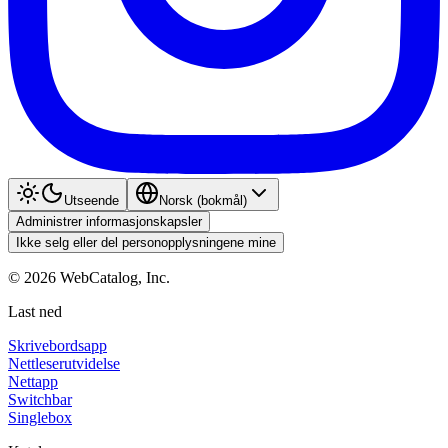
Utseende
Norsk (bokmål)
Administrer informasjonskapsler
Ikke selg eller del personopplysningene mine
©
2026
WebCatalog, Inc.
Last ned
Skrivebordsapp
Nettleserutvidelse
Nettapp
Switchbar
Singlebox