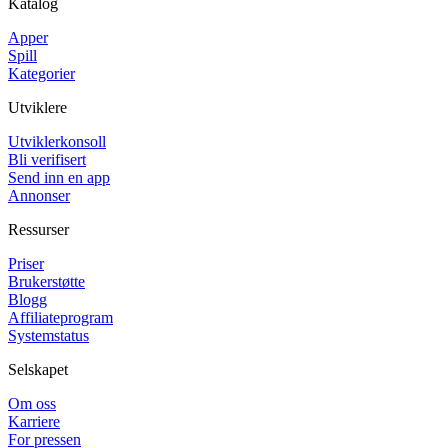
Katalog
Apper
Spill
Kategorier
Utviklere
Utviklerkonsoll
Bli verifisert
Send inn en app
Annonser
Ressurser
Priser
Brukerstøtte
Blogg
Affiliateprogram
Systemstatus
Selskapet
Om oss
Karriere
For pressen