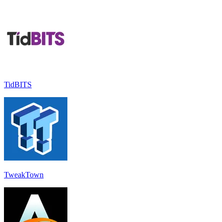
TidBITS
TweakTown