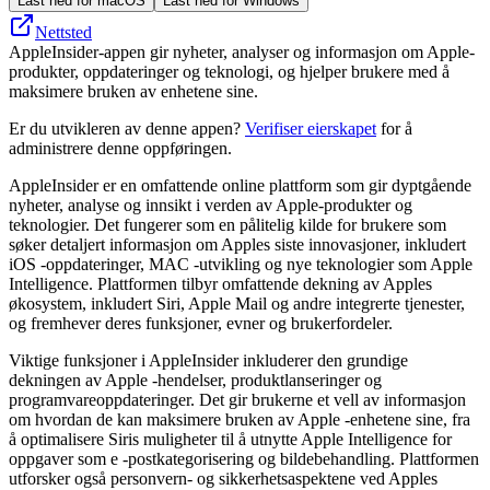
Last ned for macOS
Last ned for Windows
Nettsted
AppleInsider-appen gir nyheter, analyser og informasjon om Apple-
produkter, oppdateringer og teknologi, og hjelper brukere med å
maksimere bruken av enhetene sine.
Er du utvikleren av denne appen?
Verifiser eierskapet
for å
administrere denne oppføringen.
AppleInsider er en omfattende online plattform som gir dyptgående
nyheter, analyse og innsikt i verden av Apple-produkter og
teknologier. Det fungerer som en pålitelig kilde for brukere som
søker detaljert informasjon om Apples siste innovasjoner, inkludert
iOS -oppdateringer, MAC -utvikling og nye teknologier som Apple
Intelligence. Plattformen tilbyr omfattende dekning av Apples
økosystem, inkludert Siri, Apple Mail og andre integrerte tjenester,
og fremhever deres funksjoner, evner og brukerfordeler.
Viktige funksjoner i AppleInsider inkluderer den grundige
dekningen av Apple -hendelser, produktlanseringer og
programvareoppdateringer. Det gir brukerne et vell av informasjon
om hvordan de kan maksimere bruken av Apple -enhetene sine, fra
å optimalisere Siris muligheter til å utnytte Apple Intelligence for
oppgaver som e -postkategorisering og bildebehandling. Plattformen
utforsker også personvern- og sikkerhetsaspektene ved Apples