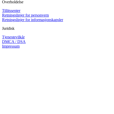
Overholdelse
Tillitssenter
Retningslinjer for personvern
Retningslinjer for informasjonskapsler
Juridisk
Tjenestevilkår
DMCA / DSA
Impressum