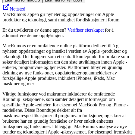
Last ned for macOS
Last ned for Windows
Nettsted
MacRumors-appen gir nyheter og oppdateringer om Apple-
produkter og teknologi, samt mulighet for diskusjoner i forum.
Er du utvikleren av denne appen?
Verifiser eierskapet
for å
administrere denne oppføringen.
MacRumors er en omfattende online plattform dedikert til å gi
nyheter, oppdateringer og innsikt i verden av Apple -produkter og
teknologi. Det fungerer som et sentralt knutepunkt for brukere som
søker detaljert informasjon om den siste utviklingen innen Apple -
enheter, programvare og tjenester. Plattformen tilbyr en grundig
dekning av nye funksjoner, oppdateringer og anmeldelser av
forskjellige Apple-produkter, inkludert iPhones, iPads, Mac-
maskiner og mer.
Viktige funksjoner ved makrumer inkluderer de omfattende
Roundup -seksjonene, som samler detaljert informasjon om
spesifikke Apple -enheter, for eksempel MacBook Pro og iPhone -
modellene. Disse Roundups dekker alt fra
maskinvarespesifikasjoner til programvarefunksjoner, og sikrer at
brukerne har en grundig forståelse av hver enkelt enhetens
funksjoner og funksjoner. I tillegg gir MacRumors analyse av nye
trender og teknologier i Apple -økosystemet, for eksempel fremskritt