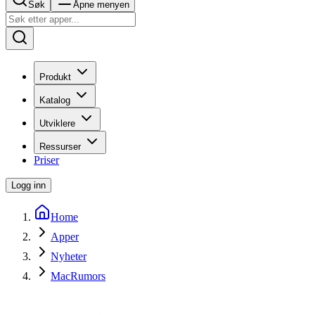
Søk
Åpne menyen
Produkt
Katalog
Utviklere
Ressurser
Priser
Logg inn
Home
Apper
Nyheter
MacRumors