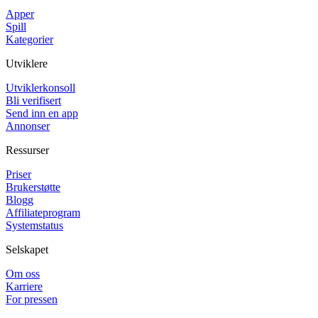
Apper
Spill
Kategorier
Utviklere
Utviklerkonsoll
Bli verifisert
Send inn en app
Annonser
Ressurser
Priser
Brukerstøtte
Blogg
Affiliateprogram
Systemstatus
Selskapet
Om oss
Karriere
For pressen