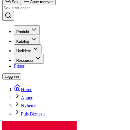
Søk
Åpne menyen
Produkt
Katalog
Utviklere
Ressurser
Priser
Logg inn
Home
Apper
Nyheter
Puls Biznesu