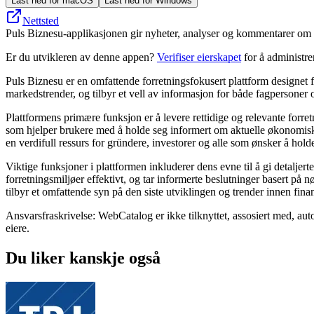
Last ned for macOS
Last ned for Windows
Nettsted
Puls Biznesu-applikasjonen gir nyheter, analyser og kommentarer om øk
Er du utvikleren av denne appen?
Verifiser eierskapet
for å administr
Puls Biznesu er en omfattende forretningsfokusert plattform designet f
markedstrender, og tilbyr et vell av informasjon for både fagpersoner o
Plattformens primære funksjon er å levere rettidige og relevante forre
som hjelper brukere med å holde seg informert om aktuelle økonomiske f
en verdifull ressurs for gründere, investorer og alle som ønsker å hold
Viktige funksjoner i plattformen inkluderer dens evne til å gi detalje
forretningsmiljøer effektivt, og tar informerte beslutninger basert på n
tilbyr et omfattende syn på den siste utviklingen og trender innen fina
Ansvarsfraskrivelse: WebCatalog er ikke tilknyttet, assosiert med, auto
eiere.
Du liker kanskje også