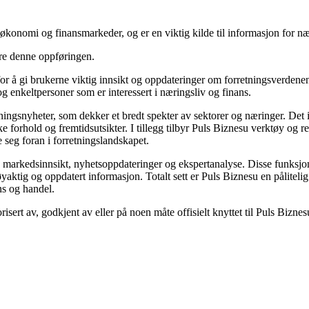
onomi og finansmarkeder, og er en viktig kilde til informasjon for nær
ere denne oppføringen.
or å gi brukerne viktig innsikt og oppdateringer om forretningsverdenen
g enkeltpersoner som er interessert i næringsliv og finans.
tningsnyheter, som dekker et bredt spekter av sektorer og næringer. Det 
orhold og fremtidsutsikter. I tillegg tilbyr Puls Biznesu verktøy og re
e seg foran i forretningslandskapet.
rte markedsinnsikt, nyhetsoppdateringer og ekspertanalyse. Disse funksj
øyaktig og oppdatert informasjon. Totalt sett er Puls Biznesu en pålitelig
ns og handel.
risert av, godkjent av eller på noen måte offisielt knyttet til Puls Bizn