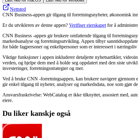
Last ned for macOS
Last ned for Windows
Nettsted
CNN Business-appen gir tilgang til forretningsnyheter, økonomisk inn
Er du utvikleren av denne appen?
Verifiser eierskapet
for å administr
CNN Business -appen gir brukere omfattende tilgang til forretningsny
markedsanalyse og forretningsutvikling. Appen tilbyr sanntidsoppdate
for både fagpersoner og enkeltpersoner som er interessert i næringsliv
Viktige funksjoner i appen inkluderer detaljerte nyhetsartikler, videoi
verden, og hjelpe dem med å holde seg oppdatert med den siste utvikli
investeringer, forretningsstrategier og mer.
Ved å bruke CNN -forretningsappen, kan brukere navigere gjennom et b
gir enkel tilgang til nyheter, analyser og markedsdata, noe som gjør de
Ansvarsfraskrivelse: WebCatalog er ikke tilknyttet, assosiert med, auto
eiere.
Du liker kanskje også