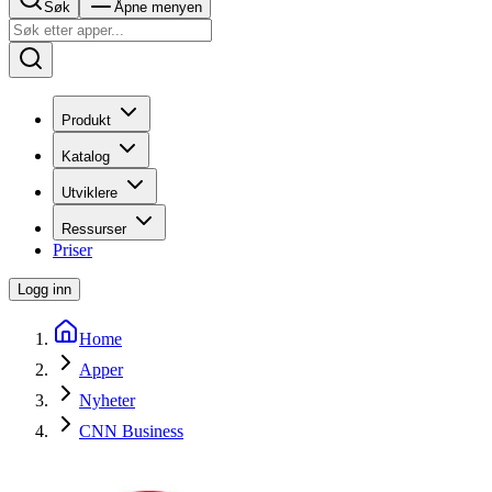
Søk
Åpne menyen
Produkt
Katalog
Utviklere
Ressurser
Priser
Logg inn
Home
Apper
Nyheter
CNN Business