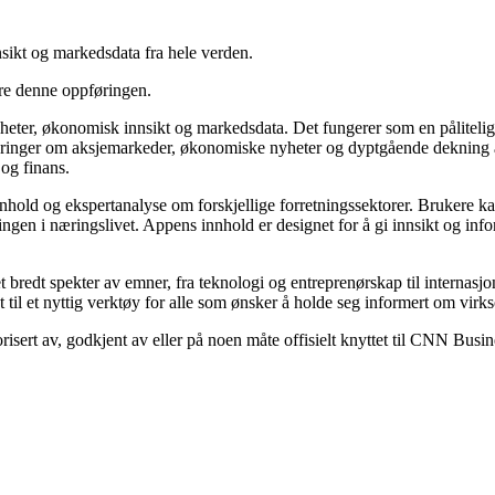
sikt og markedsdata fra hele verden.
ere denne oppføringen.
heter, økonomisk innsikt og markedsdata. Det fungerer som en pålitelig
ringer om aksjemarkeder, økonomiske nyheter og dyptgående dekning av 
 og finans.
nnhold og ekspertanalyse om forskjellige forretningssektorer. Brukere kan
ngen i næringslivet. Appens innhold er designet for å gi innsikt og in
redt spekter av emner, fra teknologi og entreprenørskap til internasj
t til et nyttig verktøy for alle som ønsker å holde seg informert om virk
risert av, godkjent av eller på noen måte offisielt knyttet til CNN Busi