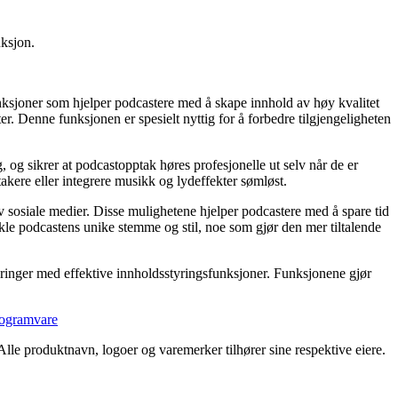
uksjon.
unksjoner som hjelper podcastere med å skape innhold av høy kvalitet
r. Denne funksjonen er spesielt nyttig for å forbedre tilgjengeligheten
 og sikrer at podcastopptak høres profesjonelle ut selv når de er
ltakere eller integrere musikk og lydeffekter sømløst.
 sosiale medier. Disse mulighetene hjelper podcastere med å spare tid
kle podcastens unike stemme og stil, noe som gjør den mer tiltalende
edringer med effektive innholdsstyringsfunksjoner. Funksjonene gjør
rogramvare
 Alle produktnavn, logoer og varemerker tilhører sine respektive eiere.