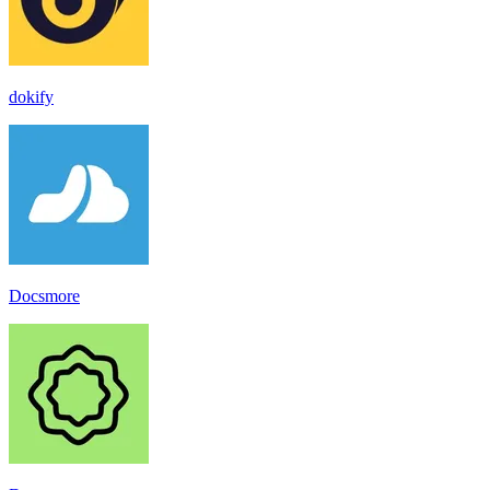
dokify
Docsmore