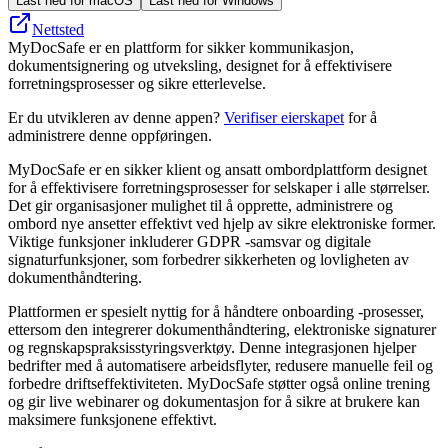
Last ned for macOS
Last ned for Windows
Nettsted
MyDocSafe er en plattform for sikker kommunikasjon,
dokumentsignering og utveksling, designet for å effektivisere
forretningsprosesser og sikre etterlevelse.
Er du utvikleren av denne appen?
Verifiser eierskapet
for å
administrere denne oppføringen.
MyDocSafe er en sikker klient og ansatt ombordplattform designet
for å effektivisere forretningsprosesser for selskaper i alle størrelser.
Det gir organisasjoner mulighet til å opprette, administrere og
ombord nye ansetter effektivt ved hjelp av sikre elektroniske former.
Viktige funksjoner inkluderer GDPR -samsvar og digitale
signaturfunksjoner, som forbedrer sikkerheten og lovligheten av
dokumenthåndtering.
Plattformen er spesielt nyttig for å håndtere onboarding -prosesser,
ettersom den integrerer dokumenthåndtering, elektroniske signaturer
og regnskapspraksisstyringsverktøy. Denne integrasjonen hjelper
bedrifter med å automatisere arbeidsflyter, redusere manuelle feil og
forbedre driftseffektiviteten. MyDocSafe støtter også online trening
og gir live webinarer og dokumentasjon for å sikre at brukere kan
maksimere funksjonene effektivt.