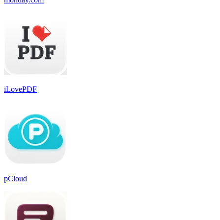
iLovePDF
pCloud