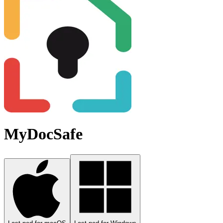
MyDocSafe