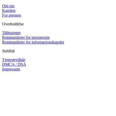
Om oss
Karriere
For pressen
Overholdelse
Tillitssenter
Retningslinjer for personvern
Retningslinjer for informasjonskapsler
Juridisk
Tjenestevilkår
DMCA / DSA
Impressum