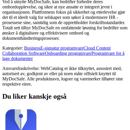
Ved å utnytte MyDocSafe, kan bedrifter forbedre deres
ombordopplevelse, og sikre at nye ansatte er integrert jevnt i
organisasjonen. Plattformens fokus på sikkerhet og etterlevelse gjør
det til et ideelt valg for selskaper som søker å modernisere HR -
prosessene sine, samtidig som de opprettholder forskriftsstandarder.
Totalt sett tilbyr MyDocSafe en omfattende løsning for bedrifter som
ønsker å digitalisere og effektivisere ombord og
dokumenthåndteringsprosesser.
Kategorier
:
Business
E-signatur programvare
Cloud Content
Collaboration Software
Onboarding programvare
Programvare for å
lage dokumenter
Ansvarsfraskrivelse: WebCatalog er ikke tilknyttet, assosiert med,
autorisert av, godkjent av eller på noen måte offisielt knyttet til
MyDocSafe. Alle produktnavn, logoer og varemerker tilhører sine
respektive eiere.
Du liker kanskje også