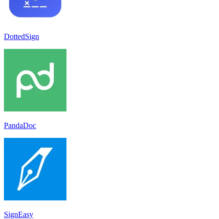
DottedSign
PandaDoc
SignEasy