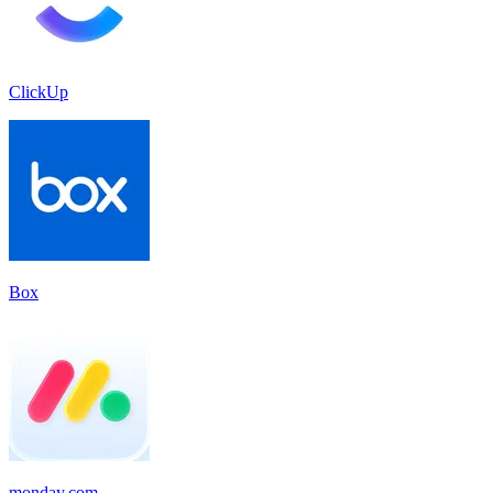
ClickUp
Box
monday.com