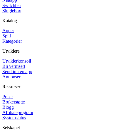
Nettapp
Switchbar
Singlebox
Katalog
Apper
Spill
Kategorier
Utviklere
Utviklerkonsoll
Bli verifisert
Send inn en app
Annonser
Ressurser
Priser
Brukerstøtte
Blogg
Affiliateprogram
Systemstatus
Selskapet