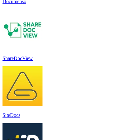
Documenso
ShareDocView
SiteDocs