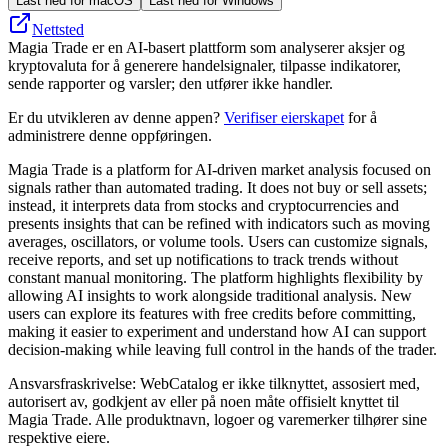
Last ned for macOS
Last ned for Windows
Nettsted
Magia Trade er en AI-basert plattform som analyserer aksjer og
kryptovaluta for å generere handelsignaler, tilpasse indikatorer,
sende rapporter og varsler; den utfører ikke handler.
Er du utvikleren av denne appen?
Verifiser eierskapet
for å
administrere denne oppføringen.
Magia Trade is a platform for AI-driven market analysis focused on
signals rather than automated trading. It does not buy or sell assets;
instead, it interprets data from stocks and cryptocurrencies and
presents insights that can be refined with indicators such as moving
averages, oscillators, or volume tools. Users can customize signals,
receive reports, and set up notifications to track trends without
constant manual monitoring. The platform highlights flexibility by
allowing AI insights to work alongside traditional analysis. New
users can explore its features with free credits before committing,
making it easier to experiment and understand how AI can support
decision-making while leaving full control in the hands of the trader.
Ansvarsfraskrivelse: WebCatalog er ikke tilknyttet, assosiert med,
autorisert av, godkjent av eller på noen måte offisielt knyttet til
Magia Trade. Alle produktnavn, logoer og varemerker tilhører sine
respektive eiere.