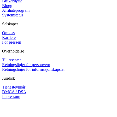
Brukerstøtte
Blogg
Affiliateprogram
Systemstatus
Selskapet
Om oss
Karriere
For pressen
Overholdelse
Tillitssenter
Retningslinjer for personvern
Retningslinjer for informasjonskapsler
Juridisk
Tjenestevilkår
DMCA / DSA
Impressum