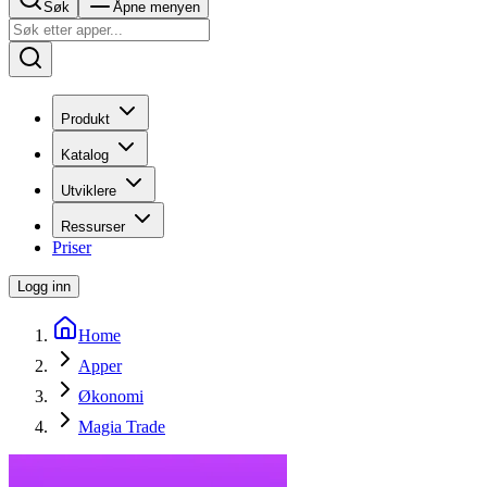
Søk
Åpne menyen
Produkt
Katalog
Utviklere
Ressurser
Priser
Logg inn
Home
Apper
Økonomi
Magia Trade