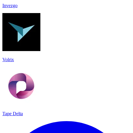
Invezgo
Volrix
Tape Delta