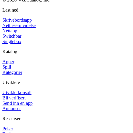
Last ned
Skrivebordsapp
Nettleserutvidelse
Nettapp
Switchbar
Singlebox
Katalog
Apper
Spill
Kategorier
Utviklere
Utviklerkonsoll
Bli verifisert
Send inn en app
Annonser
Ressurser
Priser