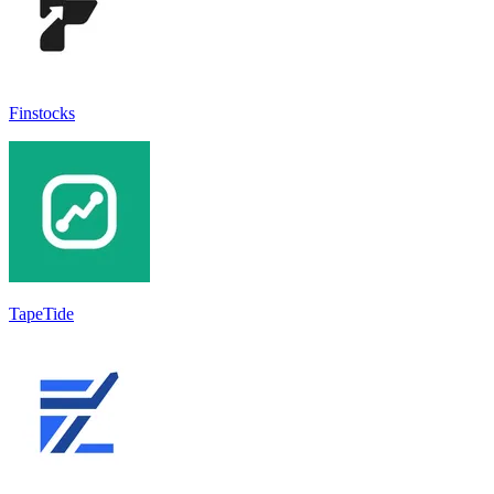
Finstocks
TapeTide