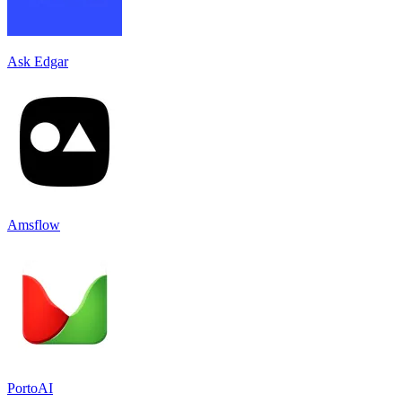
Ask Edgar
Amsflow
PortoAI