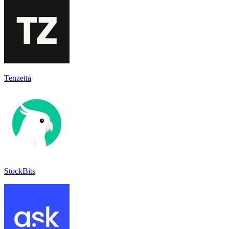
Tenzetta
StockBits