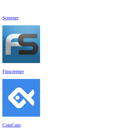
Screener
Finscreener
CoinCarp