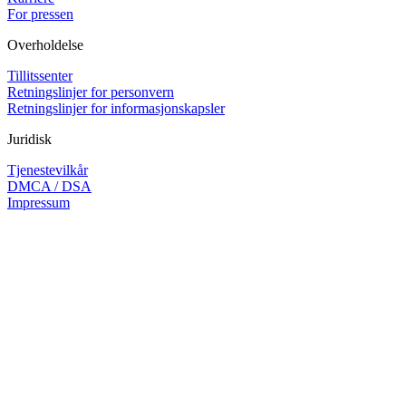
For pressen
Overholdelse
Tillitssenter
Retningslinjer for personvern
Retningslinjer for informasjonskapsler
Juridisk
Tjenestevilkår
DMCA / DSA
Impressum