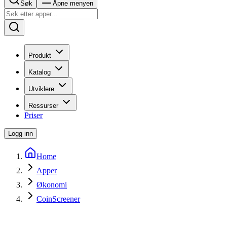
Søk
Åpne menyen
Produkt
Katalog
Utviklere
Ressurser
Priser
Logg inn
Home
Apper
Økonomi
CoinScreener