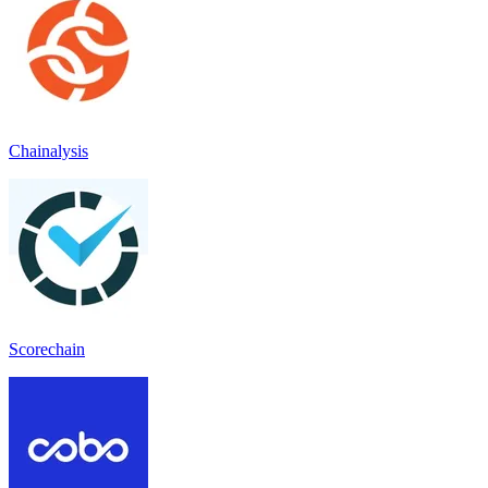
Chainalysis
Scorechain