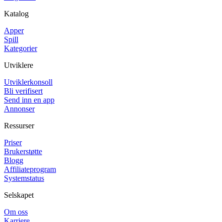
Katalog
Apper
Spill
Kategorier
Utviklere
Utviklerkonsoll
Bli verifisert
Send inn en app
Annonser
Ressurser
Priser
Brukerstøtte
Blogg
Affiliateprogram
Systemstatus
Selskapet
Om oss
Karriere