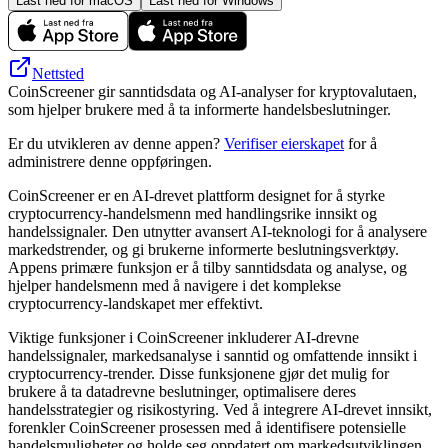
Last ned for macOS
Last ned for Windows
Nettsted
CoinScreener gir sanntidsdata og AI-analyser for kryptovalutaen,
som hjelper brukere med å ta informerte handelsbeslutninger.
Er du utvikleren av denne appen?
Verifiser eierskapet
for å
administrere denne oppføringen.
CoinScreener er en AI-drevet plattform designet for å styrke
cryptocurrency-handelsmenn med handlingsrike innsikt og
handelssignaler. Den utnytter avansert AI-teknologi for å analysere
markedstrender, og gi brukerne informerte beslutningsverktøy.
Appens primære funksjon er å tilby sanntidsdata og analyse, og
hjelper handelsmenn med å navigere i det komplekse
cryptocurrency-landskapet mer effektivt.
Viktige funksjoner i CoinScreener inkluderer AI-drevne
handelssignaler, markedsanalyse i sanntid og omfattende innsikt i
cryptocurrency-trender. Disse funksjonene gjør det mulig for
brukere å ta datadrevne beslutninger, optimalisere deres
handelsstrategier og risikostyring. Ved å integrere AI-drevet innsikt,
forenkler CoinScreener prosessen med å identifisere potensielle
handelsmuligheter og holde seg oppdatert om markedsutviklingen.