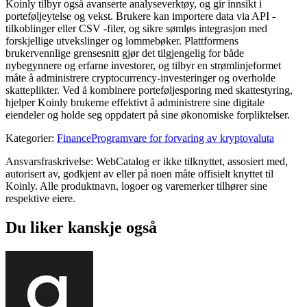
Koinly tilbyr også avanserte analyseverktøy, og gir innsikt i
porteføljeytelse og vekst. Brukere kan importere data via API -
tilkoblinger eller CSV -filer, og sikre sømløs integrasjon med
forskjellige utvekslinger og lommebøker. Plattformens
brukervennlige grensesnitt gjør det tilgjengelig for både
nybegynnere og erfarne investorer, og tilbyr en strømlinjeformet
måte å administrere cryptocurrency-investeringer og overholde
skatteplikter. Ved å kombinere porteføljesporing med skattestyring,
hjelper Koinly brukerne effektivt å administrere sine digitale
eiendeler og holde seg oppdatert på sine økonomiske forpliktelser.
Kategorier
:
Finance
Programvare for forvaring av kryptovaluta
Ansvarsfraskrivelse: WebCatalog er ikke tilknyttet, assosiert med,
autorisert av, godkjent av eller på noen måte offisielt knyttet til
Koinly. Alle produktnavn, logoer og varemerker tilhører sine
respektive eiere.
Du liker kanskje også