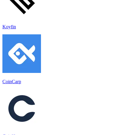
Koyfin
CoinCarp