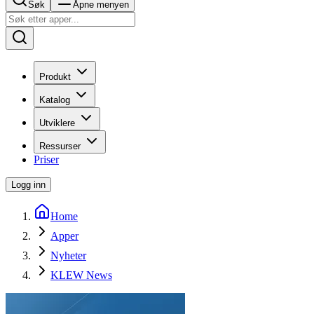
Søk
Åpne menyen
Produkt
Katalog
Utviklere
Ressurser
Priser
Logg inn
Home
Apper
Nyheter
KLEW News