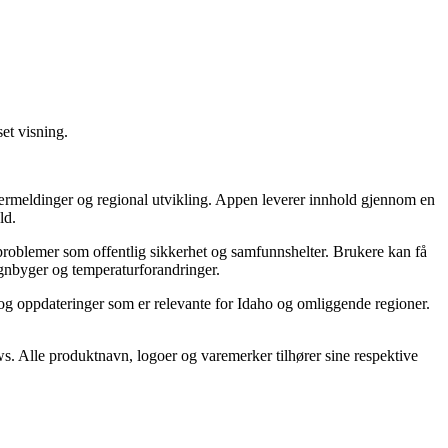
et visning.
værmeldinger og regional utvikling. Appen leverer innhold gjennom en
ld.
problemer som offentlig sikkerhet og samfunnshelter. Brukere kan få
regnbyger og temperaturforandringer.
r og oppdateringer som er relevante for Idaho og omliggende regioner.
ws. Alle produktnavn, logoer og varemerker tilhører sine respektive