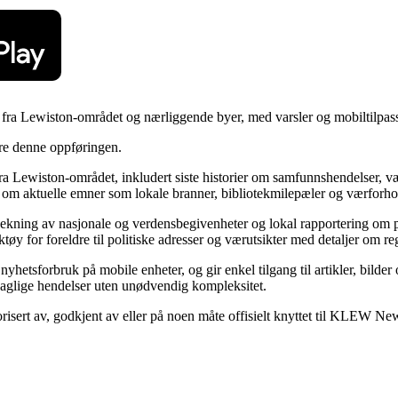
fra Lewiston-området og nærliggende byer, med varsler og mobiltilpass
ere denne oppføringen.
ra Lewiston-området, inkludert siste historier om samfunnshendelser, 
t om aktuelle emner som lokale branner, bibliotekmilepæler og værforho
dekning av nasjonale og verdensbegivenheter og lokal rapportering om 
erktøy for foreldre til politiske adresser og værutsikter med detaljer om 
hetsforbruk på mobile enheter, og gir enkel tilgang til artikler, bilde
daglige hendelser uten unødvendig kompleksitet.
orisert av, godkjent av eller på noen måte offisielt knyttet til KLEW Ne