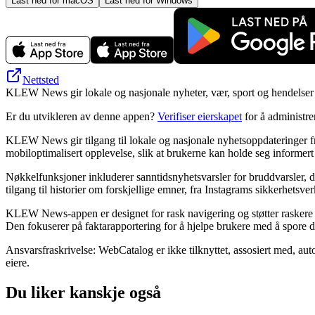
Last ned for macOS
Last ned for Windows
Nettsted
KLEW News gir lokale og nasjonale nyheter, vær, sport og hendelser 
Er du utvikleren av denne appen?
Verifiser eierskapet
for å administr
KLEW News gir tilgang til lokale og nasjonale nyhetsoppdateringer f
mobiloptimalisert opplevelse, slik at brukerne kan holde seg informer
Nøkkelfunksjoner inkluderer sanntidsnyhetsvarsler for bruddvarsler, 
tilgang til historier om forskjellige emner, fra Instagrams sikkerhetsv
KLEW News-appen er designet for rask navigering og støtter raskere ny
Den fokuserer på faktarapportering for å hjelpe brukere med å spore 
Ansvarsfraskrivelse: WebCatalog er ikke tilknyttet, assosiert med, aut
eiere.
Du liker kanskje også