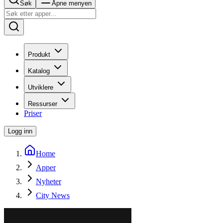
Søk
Åpne menyen
Produkt
Katalog
Utviklere
Ressurser
Priser
Logg inn
Home
Apper
Nyheter
City News