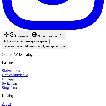
Utseende
Norsk (bokmål)
Administrer informasjonskapsler
Ikke selg eller del personopplysningene mine
©
2026
WebCatalog, Inc.
Last ned
Skrivebordsapp
Nettleserutvidelse
Nettapp
Switchbar
Singlebox
Katalog
Apper