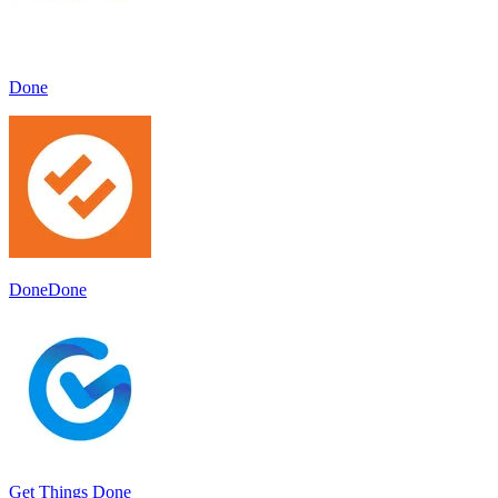
Done
DoneDone
Get Things Done