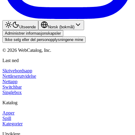
Utseende
Norsk (bokmål)
Administrer informasjonskapsler
Ikke selg eller del personopplysningene mine
©
2026
WebCatalog, Inc.
Last ned
Skrivebordsapp
Nettleserutvidelse
Nettapp
Switchbar
Singlebox
Katalog
Apper
Spill
Kategorier
Utviklere