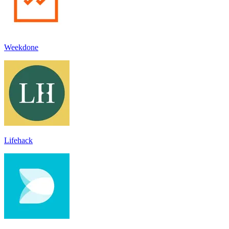
Weekdone
Lifehack