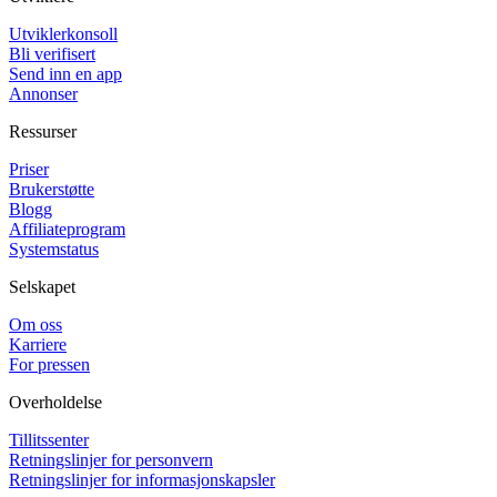
Utviklerkonsoll
Bli verifisert
Send inn en app
Annonser
Ressurser
Priser
Brukerstøtte
Blogg
Affiliateprogram
Systemstatus
Selskapet
Om oss
Karriere
For pressen
Overholdelse
Tillitssenter
Retningslinjer for personvern
Retningslinjer for informasjonskapsler