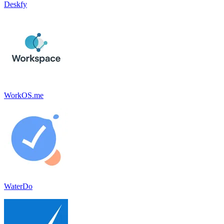
Deskfy
WorkOS.me
WaterDo