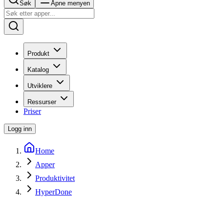
Søk
Åpne menyen
Produkt
Katalog
Utviklere
Ressurser
Priser
Logg inn
Home
Apper
Produktivitet
HyperDone