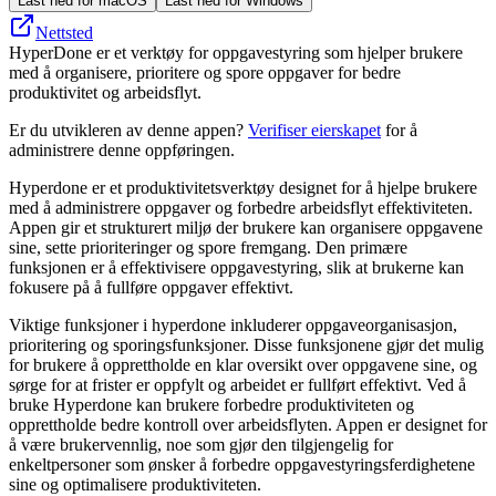
Last ned for macOS
Last ned for Windows
Nettsted
HyperDone er et verktøy for oppgavestyring som hjelper brukere
med å organisere, prioritere og spore oppgaver for bedre
produktivitet og arbeidsflyt.
Er du utvikleren av denne appen?
Verifiser eierskapet
for å
administrere denne oppføringen.
Hyperdone er et produktivitetsverktøy designet for å hjelpe brukere
med å administrere oppgaver og forbedre arbeidsflyt effektiviteten.
Appen gir et strukturert miljø der brukere kan organisere oppgavene
sine, sette prioriteringer og spore fremgang. Den primære
funksjonen er å effektivisere oppgavestyring, slik at brukerne kan
fokusere på å fullføre oppgaver effektivt.
Viktige funksjoner i hyperdone inkluderer oppgaveorganisasjon,
prioritering og sporingsfunksjoner. Disse funksjonene gjør det mulig
for brukere å opprettholde en klar oversikt over oppgavene sine, og
sørge for at frister er oppfylt og arbeidet er fullført effektivt. Ved å
bruke Hyperdone kan brukere forbedre produktiviteten og
opprettholde bedre kontroll over arbeidsflyten. Appen er designet for
å være brukervennlig, noe som gjør den tilgjengelig for
enkeltpersoner som ønsker å forbedre oppgavestyringsferdighetene
sine og optimalisere produktiviteten.