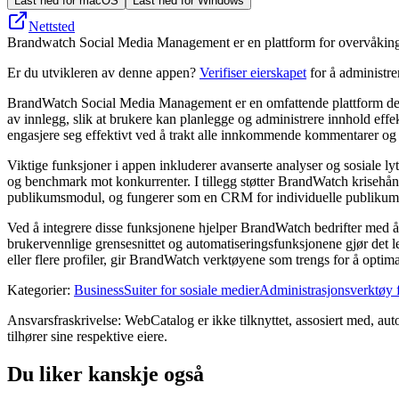
Last ned for macOS
Last ned for Windows
Nettsted
Brandwatch Social Media Management er en plattform for overvåking, 
Er du utvikleren av denne appen?
Verifiser eierskapet
for å administr
BrandWatch Social Media Management er en omfattende plattform designe
av innlegg, slik at brukere kan planlegge og administrere innhold effe
engasjere seg effektivt ved å trakt alle innkommende kommentarer og di
Viktige funksjoner i appen inkluderer avanserte analyser og sosiale lyt
og benchmark mot konkurrenter. I tillegg støtter BrandWatch krisehåndt
publikumsmodul, og fungerer som en CRM for individuelle publikum
Ved å integrere disse funksjonene hjelper BrandWatch bedrifter med å 
brukervennlige grensesnittet og automatiseringsfunksjonene gjør det le
eller flere profiler, gir BrandWatch verktøyene som trengs for å optima
Kategorier
:
Business
Suiter for sosiale medier
Administrasjonsverktøy f
Ansvarsfraskrivelse: WebCatalog er ikke tilknyttet, assosiert med, au
tilhører sine respektive eiere.
Du liker kanskje også