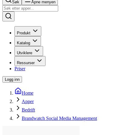
Søk
Åpne menyen
Produkt
Katalog
Utviklere
Ressurser
Priser
Logg inn
Home
Apper
Bedrift
Brandwatch Social Media Management