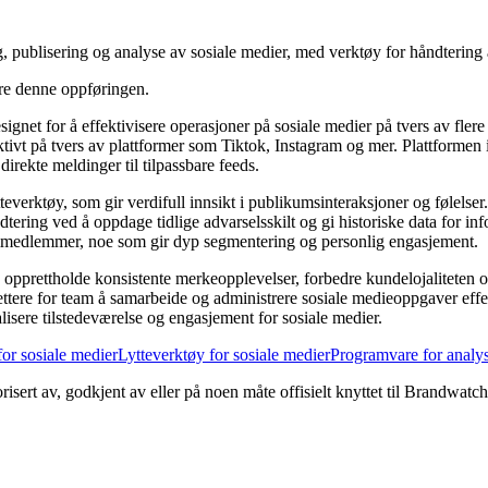
publisering og analyse av sosiale medier, med verktøy for håndtering 
ere denne oppføringen.
t for å effektivisere operasjoner på sosiale medier på tvers av flere k
ktivt på tvers av plattformer som Tiktok, Instagram og mer. Plattformen 
rekte meldinger til tilpassbare feeds.
teverktøy, som gir verdifull innsikt i publikumsinteraksjoner og følelse
ering ved å oppdage tidlige advarselsskilt og gi historiske data for inf
medlemmer, noe som gir dyp segmentering og personlig engasjement.
opprettholde konsistente merkeopplevelser, forbedre kundelojaliteten og
ttere for team å samarbeide og administrere sosiale medieoppgaver effek
lisere tilstedeværelse og engasjement for sosiale medier.
or sosiale medier
Lytteverktøy for sosiale medier
Programvare for analys
torisert av, godkjent av eller på noen måte offisielt knyttet til Brand