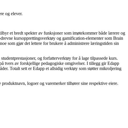
re og elever.
 tilbyr et bredt spekter av funksjoner som imøtekommer både lærere og
, AI-drevne kursopprettingsverktøy og gamification-elementer som Brain
e som gjør det lettere for brukere å administrere læringstiden sin
tudentprestasjoner, og forfatterverktøy for å lage tilpassede kurs.
å tvers av forskjellige pedagogiske omgivelser. I tillegg gir Edapp
der. Totalt sett er Edapp et allsidig verktøy som støtter mikroljering
le produktnavn, logoer og varemerker tilhører sine respektive eiere.