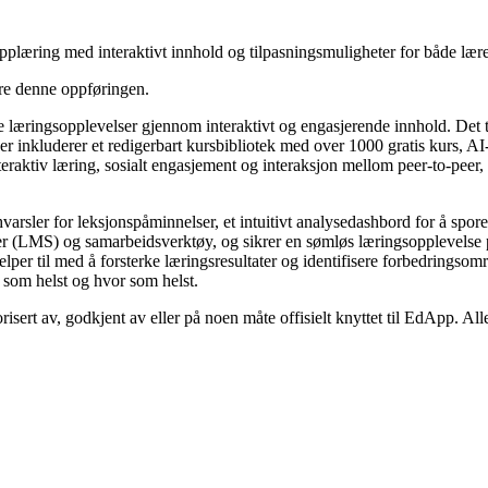
plæring med interaktivt innhold og tilpasningsmuligheter for både lære
ere denne oppføringen.
e læringsopplevelser gjennom interaktivt og engasjerende innhold. Det
sjoner inkluderer et redigerbart kursbibliotek med over 1000 gratis kurs
ktiv læring, sosialt engasjement og interaksjon mellom peer-to-peer, no
rsler for leksjonspåminnelser, et intuitivt analysedashbord for å spore s
mer (LMS) og samarbeidsverktøy, og sikrer en sømløs læringsopplevelse p
lper til med å forsterke læringsresultater og identifisere forbedringsområ
r som helst og hvor som helst.
risert av, godkjent av eller på noen måte offisielt knyttet til EdApp. Al