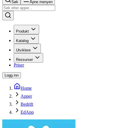
Søk
Åpne menyen
Produkt
Katalog
Utviklere
Ressurser
Priser
Logg inn
Home
Apper
Bedrift
EdApp