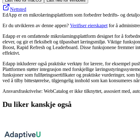
Last ned for macOS
Last ned for Windows
Nettsted
EdApp er en mikrolæringsplattform som forbedrer bedrifts- og detaljop
Er du utvikleren av denne appen?
Verifiser eierskapet
for å administr
Edapp er en omfattende mikrolarningsplattform designet for å forbedr
elever, og gir et fleksibelt og tilpassbart læringsmiljø. Viktige funk
Boost, Rapid Refresh og Leaderboard. Disse funksjonene fremmer intera
effektivt.
Edapp inkluderer også praktiske verktøy for lærere, for eksempel pushva
Plattformen støtter integrasjon med forskjellige læringsstyringssyste
funksjoner som fullføringssertifikater og praktiske vurderinger, som hje
ved å tilby bittestørrelse, tilgjengelig innhold som kan konsumeres nå
Ansvarsfraskrivelse: WebCatalog er ikke tilknyttet, assosiert med, auto
Du liker kanskje også