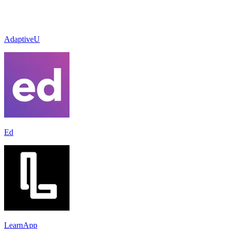
AdaptiveU
Ed
LearnApp