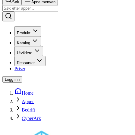
Søk
Åpne menyen
Produkt
Katalog
Utviklere
Ressurser
Priser
Logg inn
Home
Apper
Bedrift
CyberArk