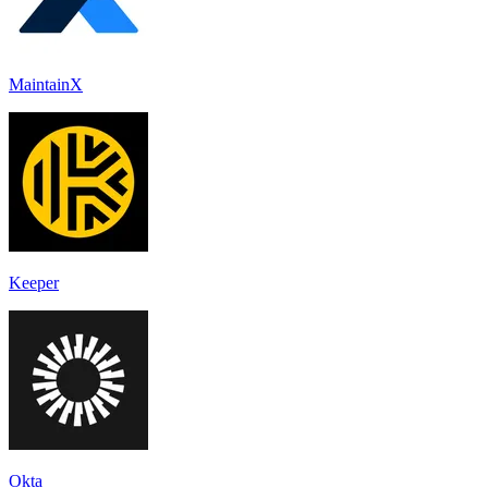
MaintainX
Keeper
Okta