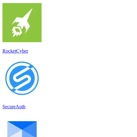
RocketCyber
SecureAuth