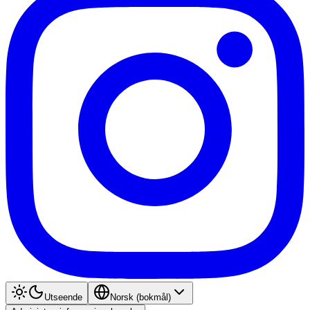
Utseende
Norsk (bokmål)