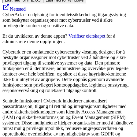
Last ned for macOS
Last ned for Windows
Nettsted
CyberArk er en løsning for identitetssikkerhet og tilgangsstyring
som beskytter organisasjoner mot cybertrusler ved å sikre
privilegerte kontoer og sensitive data.
Er du utvikleren av denne appen?
Verifiser eierskapet
for å
administrere denne oppføringen.
Cyberark er en omfattende cybersecurity -løsning designet for å
beskytte organisasjoner mot cybertrusler ved å håndtere og sikre
privilegert tilgang til sensitive systemer og data. Den primære
funksjonen er å identifisere, administrere og overvåke privilegerte
kontoer over hele bedriften, og sikre at disse høyrisiko-kontoene
ikke blir utnyttet av angripere. Dette oppnås gjennom avanserte
funksjoner som privilegert kontooppdagelse, legitimasjonsstyring,
sesjonsovervåking og rollebasert tilgangskontroll.
Sentrale funksjoner i Cyberark inkluderer automatisert
passordrotasjon, tilgang til rett tid og integrasjonsmuligheter med
andre sikkerhetsteknologier som Identity Access Management
(IAM) og sikkerhetsinformasjon og Event Management (SIEM)
systemer. Disse mulighetene hjelper organisasjoner med å håndheve
minst mulig privilegiumpolitikk, redusere angrepsoverflaten og
opprettholde overholdelse av myndighetskrav som GDPR og