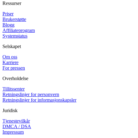
Ressurser
Priser
Brukerstøtte
Blogg
Affiliateprogram
Systemstatus
Selskapet
Om oss
Karriere
For pressen
Overholdelse
Tillitssenter
Retningslinjer for personvern
Retningslinjer for informasjonskapsler
Juridisk
Tjenestevilkår
DMCA / DSA
Impressum