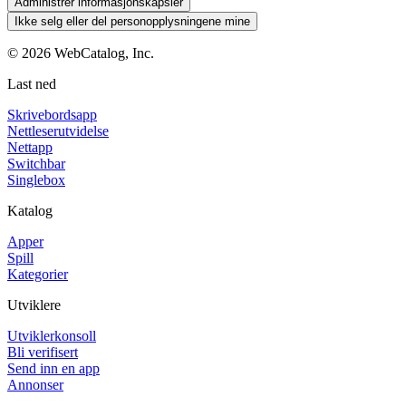
Administrer informasjonskapsler
Ikke selg eller del personopplysningene mine
©
2026
WebCatalog, Inc.
Last ned
Skrivebordsapp
Nettleserutvidelse
Nettapp
Switchbar
Singlebox
Katalog
Apper
Spill
Kategorier
Utviklere
Utviklerkonsoll
Bli verifisert
Send inn en app
Annonser