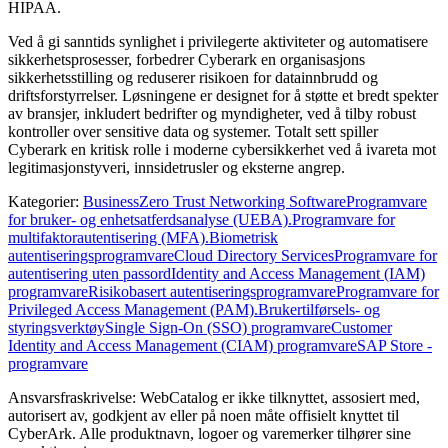
HIPAA.
Ved å gi sanntids synlighet i privilegerte aktiviteter og automatisere
sikkerhetsprosesser, forbedrer Cyberark en organisasjons
sikkerhetsstilling og reduserer risikoen for datainnbrudd og
driftsforstyrrelser. Løsningene er designet for å støtte et bredt spekter
av bransjer, inkludert bedrifter og myndigheter, ved å tilby robust
kontroller over sensitive data og systemer. Totalt sett spiller
Cyberark en kritisk rolle i moderne cybersikkerhet ved å ivareta mot
legitimasjonstyveri, innsidetrusler og eksterne angrep.
Kategorier
:
Business
Zero Trust Networking Software
Programvare
for bruker- og enhetsatferdsanalyse (UEBA).
Programvare for
multifaktorautentisering (MFA).
Biometrisk
autentiseringsprogramvare
Cloud Directory Services
Programvare for
autentisering uten passord
Identity and Access Management (IAM)
programvare
Risikobasert autentiseringsprogramvare
Programvare for
Privileged Access Management (PAM).
Brukertilførsels- og
styringsverktøy
Single Sign-On (SSO) programvare
Customer
Identity and Access Management (CIAM) programvare
SAP Store -
programvare
Ansvarsfraskrivelse: WebCatalog er ikke tilknyttet, assosiert med,
autorisert av, godkjent av eller på noen måte offisielt knyttet til
CyberArk. Alle produktnavn, logoer og varemerker tilhører sine