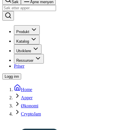
Søk
Åpne menyen
Produkt
Katalog
Utviklere
Ressurser
Priser
Logg inn
Home
Apper
Økonomi
CryptoJam