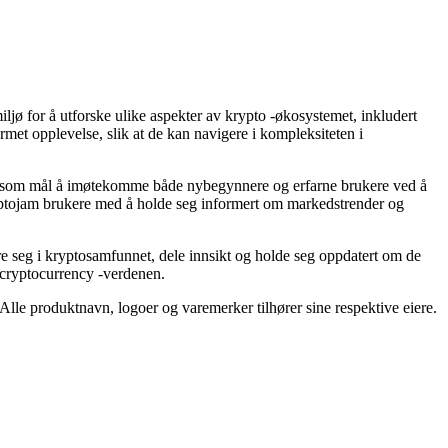
iljø for å utforske ulike aspekter av krypto -økosystemet, inkludert
met opplevelse, slik at de kan navigere i kompleksiteten i
n har som mål å imøtekomme både nybegynnere og erfarne brukere ved å
Cryptojam brukere med å holde seg informert om markedstrender og
jere seg i kryptosamfunnet, dele innsikt og holde seg oppdatert om de
i cryptocurrency -verdenen.
. Alle produktnavn, logoer og varemerker tilhører sine respektive eiere.