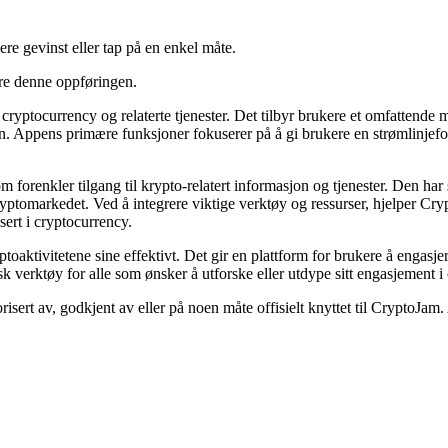
ere gevinst eller tap på en enkel måte.
ere denne oppføringen.
cryptocurrency og relaterte tjenester. Det tilbyr brukere et omfattende m
n. Appens primære funksjoner fokuserer på å gi brukere en strømlinjefor
 som forenkler tilgang til krypto-relatert informasjon og tjenester. De
kryptomarkedet. Ved å integrere viktige verktøy og ressurser, hjelper 
ssert i cryptocurrency.
ptoaktivitetene sine effektivt. Det gir en plattform for brukere å engas
sk verktøy for alle som ønsker å utforske eller utdype sitt engasjement 
risert av, godkjent av eller på noen måte offisielt knyttet til CryptoJam