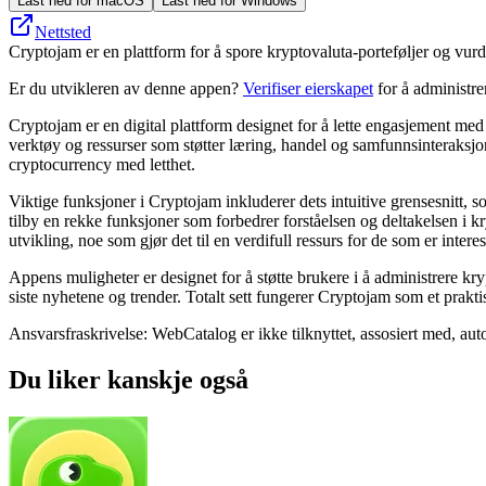
Last ned for macOS
Last ned for Windows
Nettsted
Cryptojam er en plattform for å spore kryptovaluta-porteføljer og vurd
Er du utvikleren av denne appen?
Verifiser eierskapet
for å administr
Cryptojam er en digital plattform designet for å lette engasjement med 
verktøy og ressurser som støtter læring, handel og samfunnsinteraksjo
cryptocurrency med letthet.
Viktige funksjoner i Cryptojam inkluderer dets intuitive grensesnitt,
tilby en rekke funksjoner som forbedrer forståelsen og deltakelsen i 
utvikling, noe som gjør det til en verdifull ressurs for de som er intere
Appens muligheter er designet for å støtte brukere i å administrere kry
siste nyhetene og trender. Totalt sett fungerer Cryptojam som et prakti
Ansvarsfraskrivelse: WebCatalog er ikke tilknyttet, assosiert med, auto
Du liker kanskje også