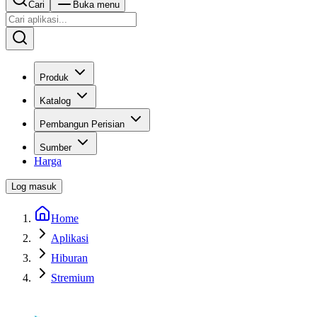
Cari
Buka menu
Produk
Katalog
Pembangun Perisian
Sumber
Harga
Log masuk
Home
Aplikasi
Hiburan
Stremium