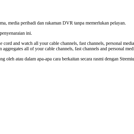
uma, media peribadi dan rakaman DVR tanpa memerlukan pelayan.
enyenaraian ini.
the cord and watch all your cable channels, fast channels, persona
ggregates all of your cable channels, fast channels and personal medi
sokong oleh atau dalam apa-apa cara berkaitan secara rasmi dengan Stre