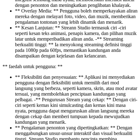
dengan penonton dan meningkatkan penglibatan khalayak.
** Overlay Media: ** Pengguna boleh memperkayakan aliran
mereka dengan melayari foto, video, dan muzik, memberikan
pengalaman tontonan yang lebih dinamik dan menarik.
** Kesan Lanjutan: ** Streann Studio termasuk ciri -ciri
seperti kesan teks animasi, penapis kamera, dan pilihan muzik
latar untuk memperibadikan aliran anda. -** Streaming
berkualiti tinggi: ** Ia menyokong streaming definisi tinggi
pada 1080p pada 60fps, memastikan kandungan anda
disampaikan dengan kejelasan dan kelancaran.
** faedah untuk pengguna: **
** Fleksibiliti dan penyesuaian: ** Aplikasi ini menyediakan
pengguna dengan fleksibiliti untuk memilih dari mod
langsung yang berbeza, seperti kamera, skrin, atau mod avatar
tersuai, yang membolehkan penciptaan kandungan yang
pelbagai. -** Pengurusan Stream yang cekap: ** Dengan ciri-
ciri seperti kemas kini simulcasting dan kemas kini masa
nyata, pengguna dapat menguruskan aliran langsung mereka
dengan cekap dan memberi tumpuan kepada mewujudkan
kandungan yang menarik.
** Pengalaman penonton yang dipertingkatkan: ** Dengan
menggabungkan unsur-unsur interaktif dan visual berkualiti
tinggi, Streann Studio membantu pencipta membina