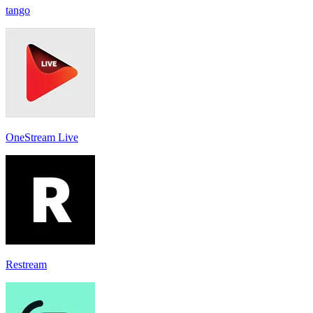
tango
OneStream Live
Restream