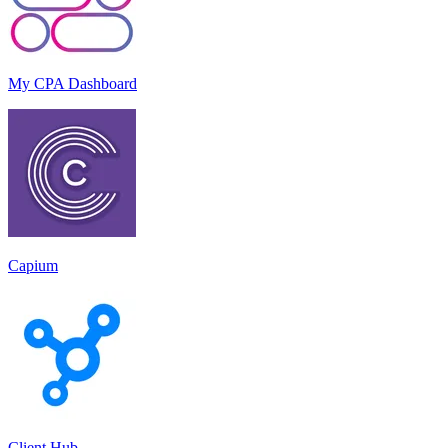
My CPA Dashboard
Capium
Client Hub