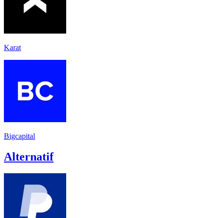
Karat
Bigcapital
Alternatif