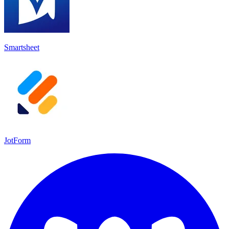
Smartsheet
JotForm