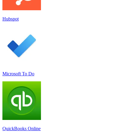
Hubspot
Microsoft To Do
QuickBooks Online