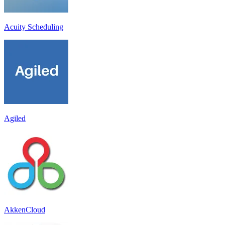
Acuity Scheduling
Agiled
AkkenCloud