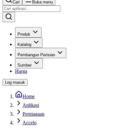
Cari
Buka menu
Produk
Katalog
Pembangun Perisian
Sumber
Harga
Log masuk
Home
Aplikasi
Perniagaan
Accelo