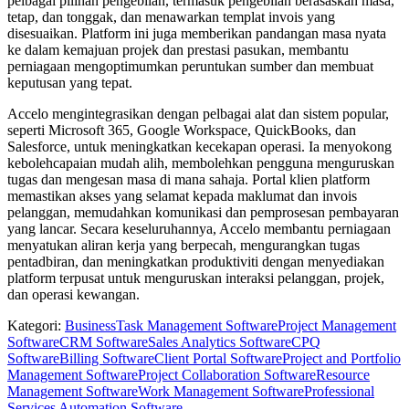
pelbagai pilihan pengebilan, termasuk pengebilan berasaskan masa,
tetap, dan tonggak, dan menawarkan templat invois yang
disesuaikan. Platform ini juga memberikan pandangan masa nyata
ke dalam kemajuan projek dan prestasi pasukan, membantu
perniagaan mengoptimumkan peruntukan sumber dan membuat
keputusan yang tepat.
Accelo mengintegrasikan dengan pelbagai alat dan sistem popular,
seperti Microsoft 365, Google Workspace, QuickBooks, dan
Salesforce, untuk meningkatkan kecekapan operasi. Ia menyokong
kebolehcapaian mudah alih, membolehkan pengguna menguruskan
tugas dan mengesan masa di mana sahaja. Portal klien platform
memastikan akses yang selamat kepada maklumat dan invois
pelanggan, memudahkan komunikasi dan pemprosesan pembayaran
yang lancar. Secara keseluruhannya, Accelo membantu perniagaan
menyatukan aliran kerja yang berpecah, mengurangkan tugas
pentadbiran, dan meningkatkan produktiviti dengan menyediakan
platform terpusat untuk menguruskan interaksi pelanggan, projek,
dan operasi kewangan.
Kategori
:
Business
Task Management Software
Project Management
Software
CRM Software
Sales Analytics Software
CPQ
Software
Billing Software
Client Portal Software
Project and Portfolio
Management Software
Project Collaboration Software
Resource
Management Software
Work Management Software
Professional
Services Automation Software