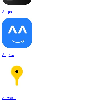
Adspo
Adgrow
AdAstraa