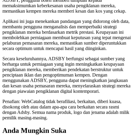
ADSBY, pengguna boleh memberi tumpuan kepada
memaksimumkan keberkesanan usaha pengiklanan mereka,
memastikan kempen mereka memberi kesan dan kos yang cekap.
Aplikasi ini juga menekankan pandangan yang didorong oleh data,
membantu pengguna menganalisis dan memperbaiki strategi
pengiklanan mereka berdasarkan metrik prestasi. Keupayaan ini
membolehkan perniagaan membuat keputusan yang tepat mengenai
pelaburan pemasaran mereka, memastikan sumber diperuntukkan
secara optimum untuk mencapai hasil yang diinginkan.
Secara keseluruhannya, ADSBY berfungsi sebagai sumber yang
berharga untuk perniagaan yang ingin meningkatkan keupayaan
pengiklanan mereka, memberikan pendekatan berstruktur untuk
penciptaan iklan dan pengoptimuman kempen. Dengan
menggunakan ADSBY, pengguna dapat meningkatkan jangkauan
dan kesan usaha pemasaran mereka, menyelaraskan strategi mereka
dengan piawaian pengiklanan digital kontemporari.
Penafian: WebCatalog tidak berafiliasi, berkaitan, diberi kuasa,
disokong oleh atau dalam apa-apa cara berkaitan secara rasmi
dengan Adsby. Semua nama produk, logo dan jenama adalah milik
pemilik masing-masing.
Anda Mungkin Suka