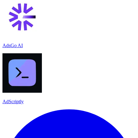
AdsGo AI
AdScriptly