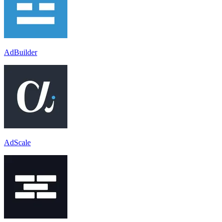
AdBuilder
AdScale