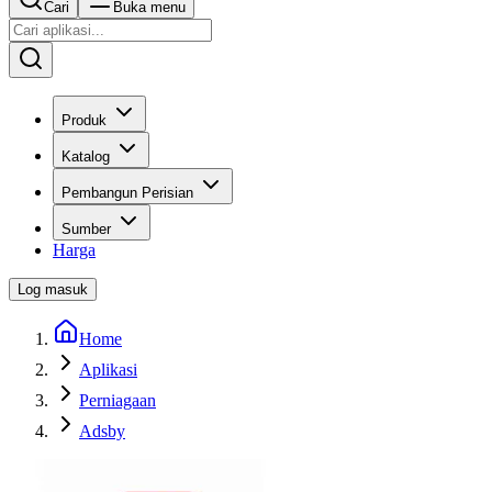
Cari
Buka menu
Produk
Katalog
Pembangun Perisian
Sumber
Harga
Log masuk
Home
Aplikasi
Perniagaan
Adsby