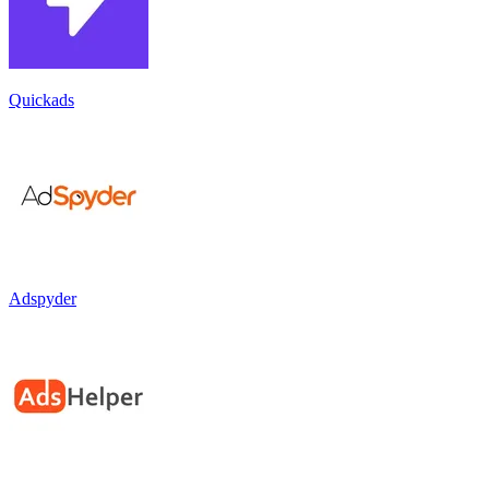
Quickads
Adspyder