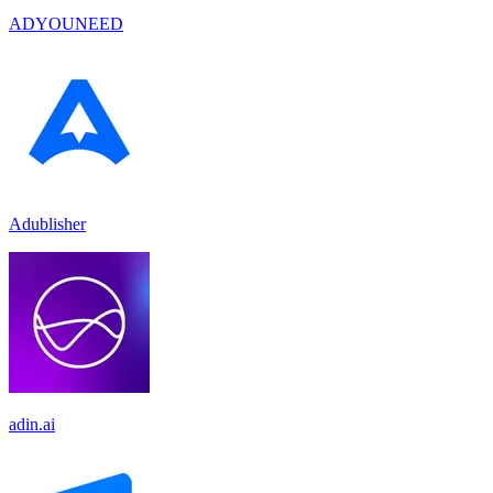
ADYOUNEED
Adublisher
adin.ai