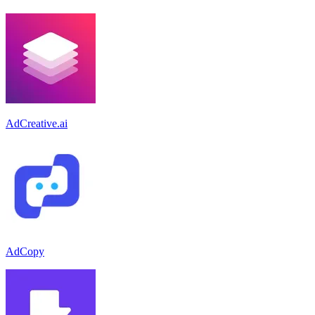
AdCreative.ai
AdCopy