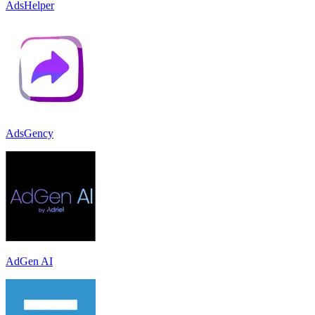
AdsHelper
AdsGency
AdGen AI